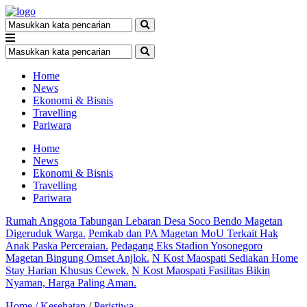
Home
News
Ekonomi & Bisnis
Travelling
Pariwara
Home
News
Ekonomi & Bisnis
Travelling
Pariwara
Rumah Anggota Tabungan Lebaran Desa Soco Bendo Magetan
Digeruduk Warga.
Pemkab dan PA Magetan MoU Terkait Hak
Anak Paska Perceraian.
Pedagang Eks Stadion Yosonegoro
Magetan Bingung Omset Anjlok.
N Kost Maospati Sediakan Home
Stay Harian Khusus Cewek.
N Kost Maospati Fasilitas Bikin
Nyaman, Harga Paling Aman.
Home /
Kesehatan
/
Peristiwa