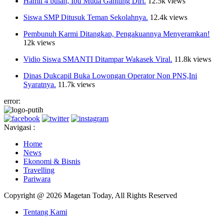
Hamil 4 bulan, Ibu Muda Gantung Diri.
12.5k views
Siswa SMP Ditusuk Teman Sekolahnya.
12.4k views
Pembunuh Karmi Ditangkap, Pengakuannya Menyeramkan!
12k views
Vidio Siswa SMANTI Ditampar Wakasek Viral.
11.8k views
Dinas Dukcapil Buka Lowongan Operator Non PNS,Ini
Syaratnya.
11.7k views
error:
Navigasi :
Home
News
Ekonomi & Bisnis
Travelling
Pariwara
Copyright @ 2026 Magetan Today, All Rights Reserved