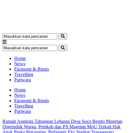
Home
News
Ekonomi & Bisnis
Travelling
Pariwara
Home
News
Ekonomi & Bisnis
Travelling
Pariwara
Rumah Anggota Tabungan Lebaran Desa Soco Bendo Magetan
Digeruduk Warga.
Pemkab dan PA Magetan MoU Terkait Hak
Anak Paska Perceraian.
Pedagang Eks Stadion Yosonegoro