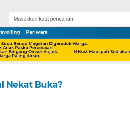
avelling
Pariwara
 Soco Bendo Magetan Digeruduk Warga.
 Anak Paska Perceraian.
an Bingung Omset Anjlok.
N Kost Maospati Sediaka
Harga Paling Aman.
al Nekat Buka?