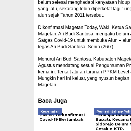
belum selesai menghadapi kenyataan hidup se
yang lalu, sekarang lebih diperketat lagi,” u
alun sejak Tahun 2011 tersebut.
Dikonfirmasi Magetan Today, Wakil Ketua 
Magetan, Ari Budi Santosa, mengaku belum a
Satgas Covid-19 untuk membuka Alun – alun Ma
tegas Ari Budi Santosa, Senin (26/7).
Menurut Ari Budi Santosa, Kabupaten Mage
Agustus mendatang sesuai Pengumuman Pres
kemarin. Terkait aturan turunan PPKM Level
Mungkin hari ini keluar, yang nyusun bagia
Magetan.
Baca Juga
Kesehatan
Pemerintahan-Poli
Pasien Terkonfirmasi
Terlanjur Diloun
Covid-19 Bertambah.
Bupati, Kecama
Sidorejo Belum
Cetak e-KTP.