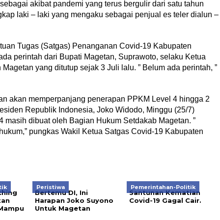
bagai akibat pandemi yang terus bergulir dari satu tahun
ngkap laki – laki yang mengaku sebagai penjual es teler dialun –
Satuan Tugas (Satgas) Penanganan Covid-19 Kabupaten
da perintah dari Bupati Magetan, Suprawoto, selaku Ketua
getan yang ditutup sejak 3 Juli lalu. ” Belum ada perintah, ”
tan akan memperpanjang penerapan PPKM Level 4 hingga 2
iden Republik Indonesia, Joko Widodo, Minggu (25/7)
 4 masih dibuat oleh Bagian Hukum Setdakab Magetan. ”
n hukum,” pungkas Wakil Ketua Satgas Covid-19 Kabupaten
tik
Peristiwa
Pemerintahan-Politik
ching
Bertemu DI, Ini
Santunan Kematian
tan
Harapan Joko Suyono
Covid-19 Gagal Cair.
 Mampu
Untuk Magetan