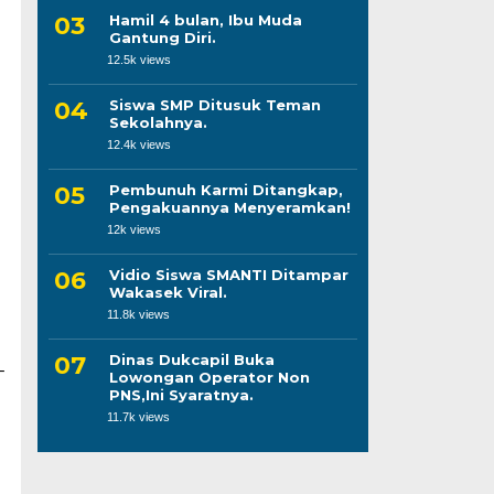
Hamil 4 bulan, Ibu Muda
Gantung Diri.
12.5k views
Siswa SMP Ditusuk Teman
Sekolahnya.
12.4k views
Pembunuh Karmi Ditangkap,
Pengakuannya Menyeramkan!
12k views
Vidio Siswa SMANTI Ditampar
Wakasek Viral.
11.8k views
Dinas Dukcapil Buka
–
Lowongan Operator Non
PNS,Ini Syaratnya.
11.7k views