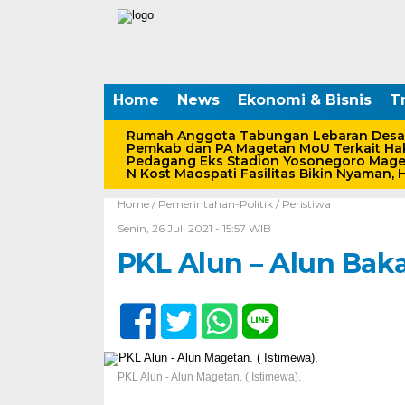
Home
News
Ekonomi & Bisnis
Tr
Rumah Anggota Tabungan Lebaran Desa
Pemkab dan PA Magetan MoU Terkait Hak
Pedagang Eks Stadion Yosonegoro Maget
N Kost Maospati Fasilitas Bikin Nyaman, 
Home /
Pemerintahan-Politik
/
Peristiwa
Senin, 26 Juli 2021 - 15:57 WIB
PKL Alun – Alun Bak
PKL Alun - Alun Magetan. ( Istimewa).