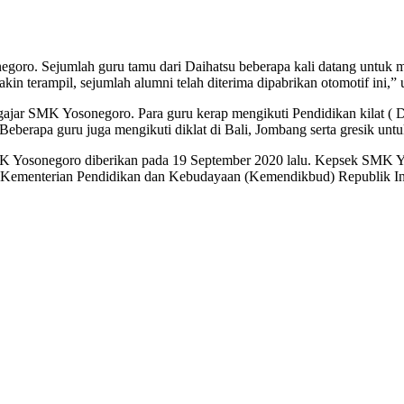
egoro. Sejumlah guru tamu dari Daihatsu beberapa kali datang untu
in terampil, sejumlah alumni telah diterima dipabrikan otomotif ini
gajar SMK Yosonegoro. Para guru kerap mengikuti Pendidikan kilat ( Di
 Beberapa guru juga mengikuti diklat di Bali, Jombang serta gresik u
SMK Yosonegoro diberikan pada 19 September 2020 lalu. Kepsek SMK 
i) Kementerian Pendidikan dan Kebudayaan (Kemendikbud) Republik Ind