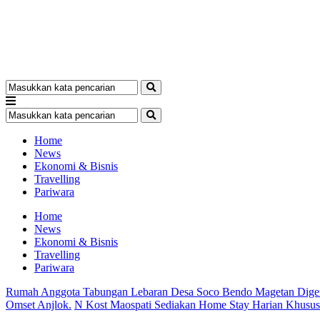
Home
News
Ekonomi & Bisnis
Travelling
Pariwara
Home
News
Ekonomi & Bisnis
Travelling
Pariwara
Rumah Anggota Tabungan Lebaran Desa Soco Bendo Magetan Dige
Omset Anjlok.
N Kost Maospati Sediakan Home Stay Harian Khusu