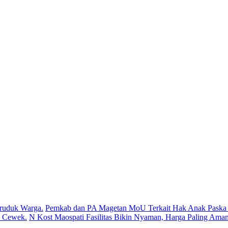
ruduk Warga.
Pemkab dan PA Magetan MoU Terkait Hak Anak Paska P
s Cewek.
N Kost Maospati Fasilitas Bikin Nyaman, Harga Paling Aman