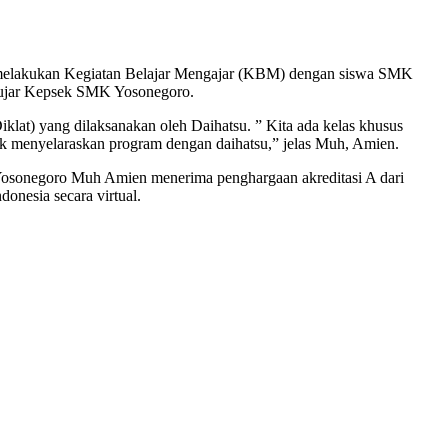
k melakukan Kegiatan Belajar Mengajar (KBM) dengan siswa SMK
,” ujar Kepsek SMK Yosonegoro.
klat) yang dilaksanakan oleh Daihatsu. ” Kita ada kelas khusus
ntuk menyelaraskan program dengan daihatsu,” jelas Muh, Amien.
Yosonegoro Muh Amien menerima penghargaan akreditasi A dari
onesia secara virtual.