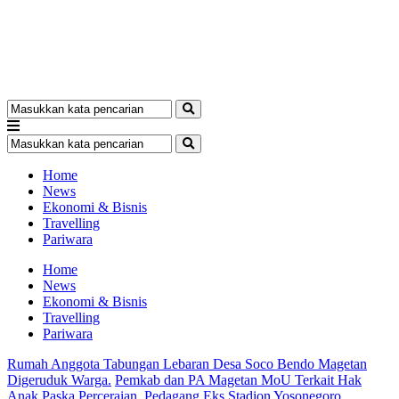
Home
News
Ekonomi & Bisnis
Travelling
Pariwara
Home
News
Ekonomi & Bisnis
Travelling
Pariwara
Rumah Anggota Tabungan Lebaran Desa Soco Bendo Magetan
Digeruduk Warga.
Pemkab dan PA Magetan MoU Terkait Hak
Anak Paska Perceraian.
Pedagang Eks Stadion Yosonegoro