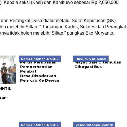
), Kepala seksi (Kasi) dan Kamituwo sebesar Rp 2,050,000,
-
an Perangkat Desa diatur melalui Surat Keputusan (SK)
leh melebihi Siltap. ” Tunjangan Kades, Sekdes dan Perangkat
ya tidak boleh melebihi Siltap,” pungkas Eko Muryanto.
Pemerintahan-Politik
Hukum & Kriminal
Perda Perubahan
Mayat Bayi Ditemukan
Pemberhentian
Dibagasi Bus
Pejabat
Desa,Disodorkan
Pemkab Ke Dewan
RINTIL
pan-
Pemerintahan-Politik
Pemerintahan-Politik