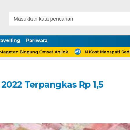
avelling
Pariwara
an Bingung Omset Anjlok.
N Kost Maospati Sediakan
2022 Terpangkas Rp 1,5