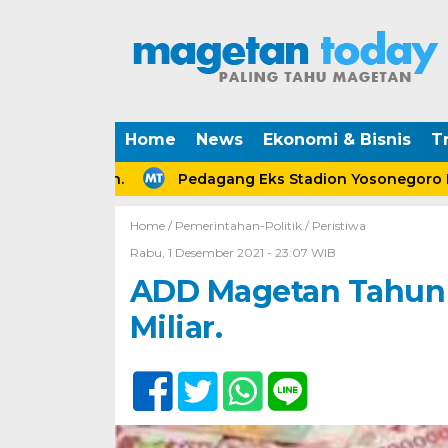
Home
News
Ekonomi & Bisnis
Tr
erceraian.
Pedagang Eks Stadion Yosonegoro Maget
Home /
Pemerintahan-Politik
/
Peristiwa
Rabu, 1 Desember 2021 - 23:07 WIB
ADD Magetan Tahun 
Miliar.