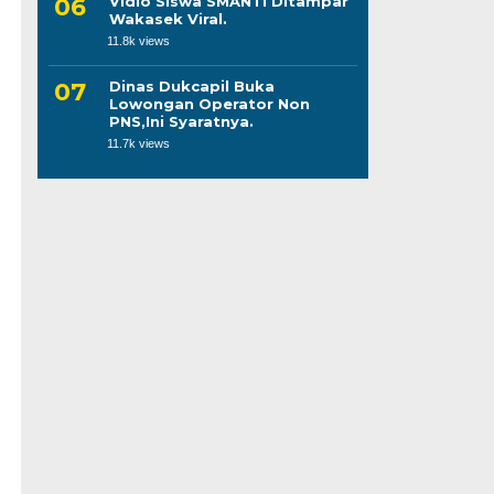
Vidio Siswa SMANTI Ditampar
Wakasek Viral.
11.8k views
Dinas Dukcapil Buka
Lowongan Operator Non
PNS,Ini Syaratnya.
11.7k views