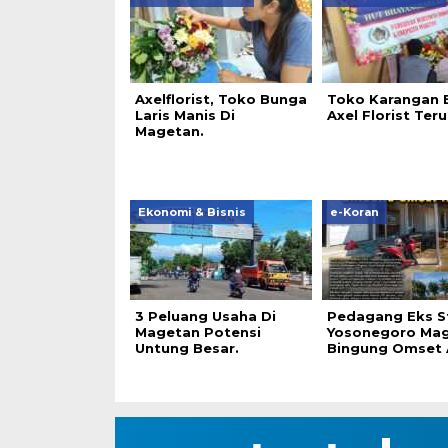
Axelflorist, Toko Bunga
Toko Karangan 
Laris Manis Di
Axel Florist Teru
Magetan.
Ekonomi & Bisnis
e-Koran
3 Peluang Usaha Di
Pedagang Eks S
Magetan Potensi
Yosonegoro Ma
Untung Besar.
Bingung Omset A