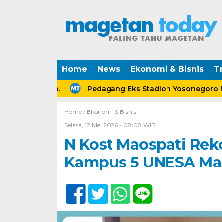
Home
News
Ekonomi & Bisnis
Tr
ceraian.
Pedagang Eks Stadion Yosonegoro Magetan
Home /
Ekonomi & Bisnis
Selasa, 12 Mei 2026 - 08:08 WIB
N Kost Maospati Re
Kampus 5 UNESA Ma