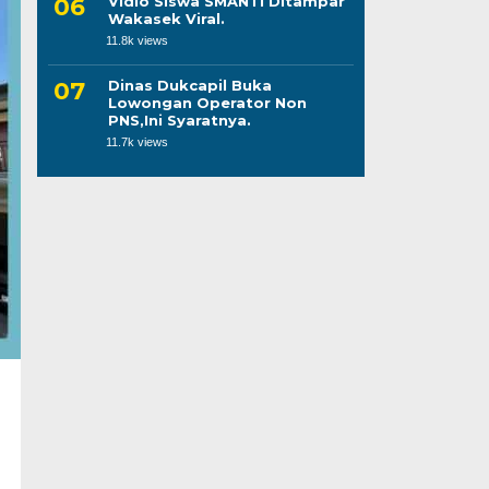
Vidio Siswa SMANTI Ditampar
Wakasek Viral.
11.8k views
Dinas Dukcapil Buka
Lowongan Operator Non
PNS,Ini Syaratnya.
11.7k views