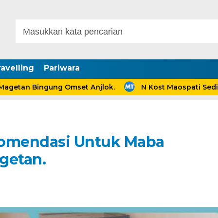
avelling
Pariwara
 Bingung Omset Anjlok.
N Kost Maospati Sediakan H
komendasi Untuk Maba
getan.