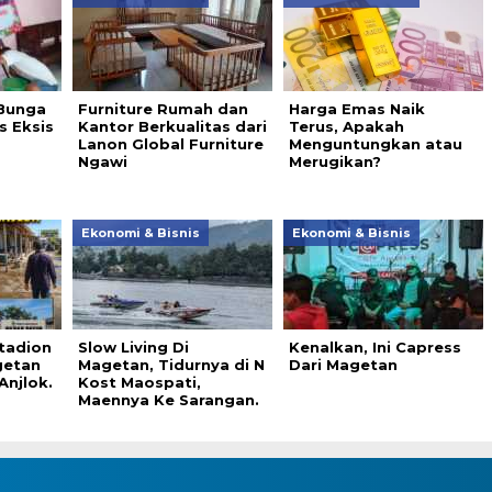
Bunga
Furniture Rumah dan
Harga Emas Naik
s Eksis
Kantor Berkualitas dari
Terus, Apakah
Lanon Global Furniture
Menguntungkan atau
Ngawi
Merugikan?
Ekonomi & Bisnis
Ekonomi & Bisnis
tadion
Slow Living Di
Kenalkan, Ini Capress
getan
Magetan, Tidurnya di N
Dari Magetan
njlok.
Kost Maospati,
Maennya Ke Sarangan.