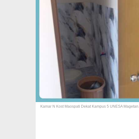
Kamar N Kost Maospati Dekat Kampus 5 UNESA Magetan