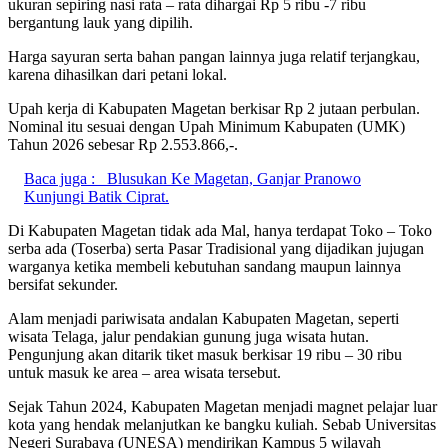
ukuran sepiring nasi rata – rata dihargai Rp 5 ribu -7 ribu
bergantung lauk yang dipilih.
Harga sayuran serta bahan pangan lainnya juga relatif terjangkau,
karena dihasilkan dari petani lokal.
Upah kerja di Kabupaten Magetan berkisar Rp 2 jutaan perbulan.
Nominal itu sesuai dengan Upah Minimum Kabupaten (UMK)
Tahun 2026 sebesar Rp 2.553.866,-.
Baca juga :
Blusukan Ke Magetan, Ganjar Pranowo
Kunjungi Batik Ciprat.
Di Kabupaten Magetan tidak ada Mal, hanya terdapat Toko – Toko
serba ada (Toserba) serta Pasar Tradisional yang dijadikan jujugan
warganya ketika membeli kebutuhan sandang maupun lainnya
bersifat sekunder.
Alam menjadi pariwisata andalan Kabupaten Magetan, seperti
wisata Telaga, jalur pendakian gunung juga wisata hutan.
Pengunjung akan ditarik tiket masuk berkisar 19 ribu – 30 ribu
untuk masuk ke area – area wisata tersebut.
Sejak Tahun 2024, Kabupaten Magetan menjadi magnet pelajar luar
kota yang hendak melanjutkan ke bangku kuliah. Sebab Universitas
Negeri Surabaya (UNESA) mendirikan Kampus 5 wilayah