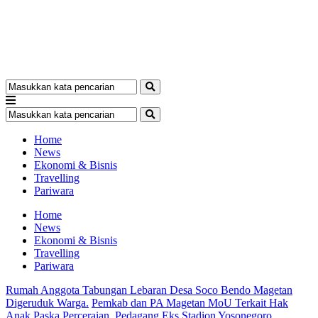
Home
News
Ekonomi & Bisnis
Travelling
Pariwara
Home
News
Ekonomi & Bisnis
Travelling
Pariwara
Rumah Anggota Tabungan Lebaran Desa Soco Bendo Magetan
Digeruduk Warga.
Pemkab dan PA Magetan MoU Terkait Hak
Anak Paska Perceraian.
Pedagang Eks Stadion Yosonegoro