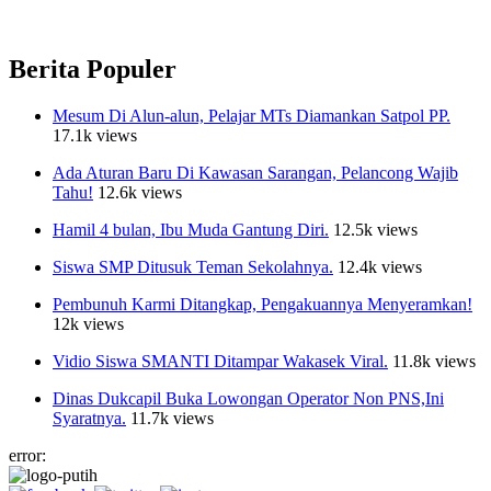
Berita Populer
Mesum Di Alun-alun, Pelajar MTs Diamankan Satpol PP.
17.1k views
Ada Aturan Baru Di Kawasan Sarangan, Pelancong Wajib
Tahu!
12.6k views
Hamil 4 bulan, Ibu Muda Gantung Diri.
12.5k views
Siswa SMP Ditusuk Teman Sekolahnya.
12.4k views
Pembunuh Karmi Ditangkap, Pengakuannya Menyeramkan!
12k views
Vidio Siswa SMANTI Ditampar Wakasek Viral.
11.8k views
Dinas Dukcapil Buka Lowongan Operator Non PNS,Ini
Syaratnya.
11.7k views
error: