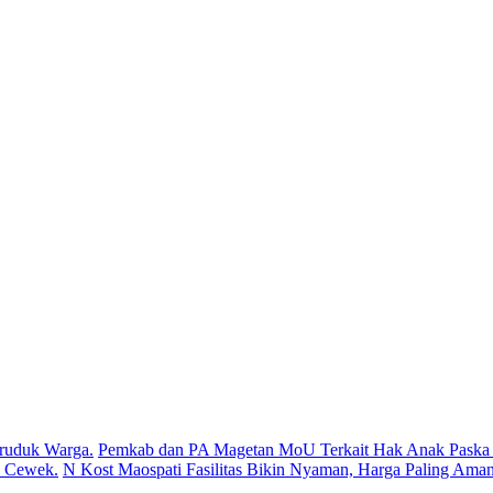
ruduk Warga.
Pemkab dan PA Magetan MoU Terkait Hak Anak Paska P
s Cewek.
N Kost Maospati Fasilitas Bikin Nyaman, Harga Paling Aman