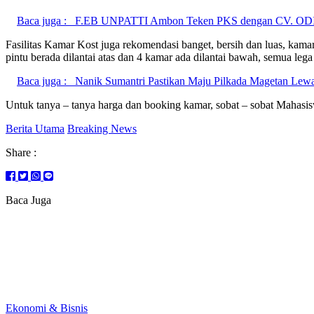
Baca juga :
F.EB UNPATTI Ambon Teken PKS dengan CV. OD
Fasilitas Kamar Kost juga rekomendasi banget, bersih dan luas, kama
pintu berada dilantai atas dan 4 kamar ada dilantai bawah, semua lega
Baca juga :
Nanik Sumantri Pastikan Maju Pilkada Magetan Lew
Untuk tanya – tanya harga dan booking kamar, sobat – sobat Mahas
Berita Utama
Breaking News
Share :
Baca Juga
Ekonomi & Bisnis