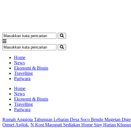
Home
News
Ekonomi & Bisnis
Travelling
Pariwara
Home
News
Ekonomi & Bisnis
Travelling
Pariwara
Rumah Anggota Tabungan Lebaran Desa Soco Bendo Magetan Dige
Omset Anjlok.
N Kost Maospati Sediakan Home Stay Harian Khusu