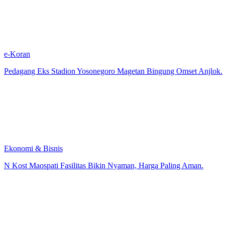
e-Koran
Pedagang Eks Stadion Yosonegoro Magetan Bingung Omset Anjlok.
Ekonomi & Bisnis
N Kost Maospati Fasilitas Bikin Nyaman, Harga Paling Aman.