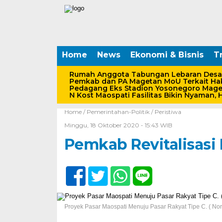
Home
News
Ekonomi & Bisnis
Tr
Rumah Anggota Tabungan Lebaran Desa
Pemkab dan PA Magetan MoU Terkait Hak
Pedagang Eks Stadion Yosonegoro Maget
N Kost Maospati Fasilitas Bikin Nyaman, 
Home /
Pemerintahan-Politik
/
Peristiwa
Minggu, 18 Oktober 2020 - 15:43 WIB
Pemkab Revitalisasi 
Proyek Pasar Maospati Menuju Pasar Rakyat Tipe C. ( No