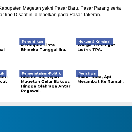
i Kabupaten Magetan yakni Pasar Baru, Pasar Parang serta
 tipe D saat ini dilebelkan pada Pasar Takeran.
Pendidikan
Hukum & Kriminal
Memupuk Cinta
Warga Tersengat
al
Bhineka Tunggal Ika.
Listrik TPA.
tik
Pemerintahan-Politik
Peristiwa
Anti
HBA Ke-60, Kejari
Bakar Bata, Api
ncat
Magetan Gelar Baksos
Merambat Ke Rumah.
Hingga Olahraga Antar
Pegawai.