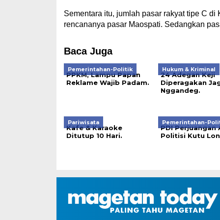
Sementara itu, jumlah pasar rakyat tipe C d
rencananya pasar Maospati. Sedangkan pasar
Baca Juga
Pemerintahan-Politik
Hukum & Kriminal
PPKM, Lampu Papan
24 Adegan Keji
Reklame Wajib Padam.
Diperagakan Jag
Nggandeg.
Pariwisata
Pemerintahan-Poli
Kafe & Karaoke
PDI Perjuangan 
Ditutup 10 Hari.
Politisi Kutu Lo