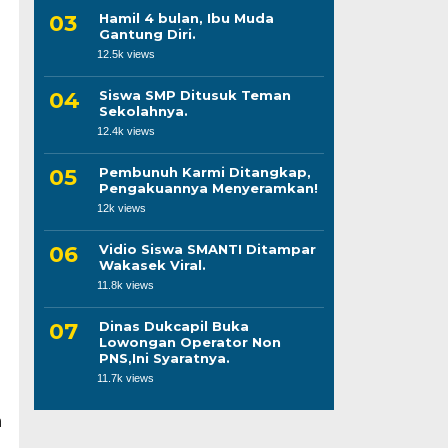
Hamil 4 bulan, Ibu Muda
Gantung Diri.
12.5k views
Siswa SMP Ditusuk Teman
Sekolahnya.
12.4k views
Pembunuh Karmi Ditangkap,
Pengakuannya Menyeramkan!
12k views
Vidio Siswa SMANTI Ditampar
Wakasek Viral.
11.8k views
Dinas Dukcapil Buka
Lowongan Operator Non
PNS,Ini Syaratnya.
11.7k views
n