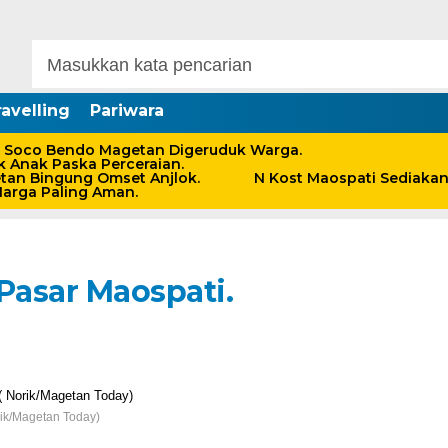
avelling
Pariwara
 Soco Bendo Magetan Digeruduk Warga.
 Anak Paska Perceraian.
an Bingung Omset Anjlok.
N Kost Maospati Sediaka
Harga Paling Aman.
Pasar Maospati.
rik/Magetan Today)