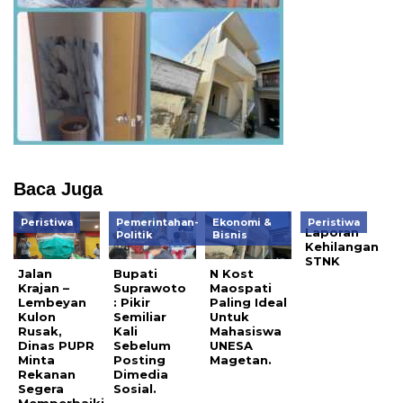
Baca Juga
Peristiwa
Pemerintahan-
Ekonomi &
Peristiwa
Laporan
Politik
Bisnis
Kehilangan
STNK
Jalan
Bupati
N Kost
Krajan –
Suprawoto
Maospati
Lembeyan
: Pikir
Paling Ideal
Kulon
Semiliar
Untuk
Rusak,
Kali
Mahasiswa
Dinas PUPR
Sebelum
UNESA
Minta
Posting
Magetan.
Rekanan
Dimedia
Segera
Sosial.
Memperbaiki