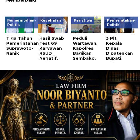
Pemerintahan-
Kesehatan
Peristiwa
Pemerintahan-
Politik
Politik
Tiga Tahun
Hasil Swab
Peduli
3 Plt
Pemerintahan
Test 69
Wartawan,
Kepala
Suprawoto-
Karyawan
Kapolres
Dinas
Nanik
RSUD
Bagikan
Dipatenkan
Negatif.
Sembako.
Bupati.