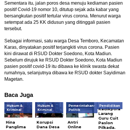
Sementara itu, jalan poros desa menuju kediaman pasien
positif Covid-19 nomor 10, ditutup sejak ada kabar yang
bersangkutan positif tertular virus corona. Menurut warga
setempat ada 25 KK didusun yang ditinggali pasien
tersebut.
Sebagai informasi, satu warga Desa Temboro, Kecamatan
Karas, dinyatakan positif terjangkiti virus corona. Pasien
kini dirawat di RSUD Dokter Soedono, Kota Madiun.
Sebelum dirujuk ke RSUD Dokter Soedono, Kota Madiun
pasien positif covid-19 itu dibawa ke klinik swasta dekat
rumahnya, selanjutnya dibawa ke RSUD dokter Sayidiman
Magetan.
Baca Juga
Hukum &
Hukum &
Pemerintahan-
Pendidikan
Kadikpora
Kriminal
Kriminal
Politik
Larang
Guru Cuit
Hina
Korupsi
Antri
Paslon
Panglima
Dana Desa
Online
Pilkada.