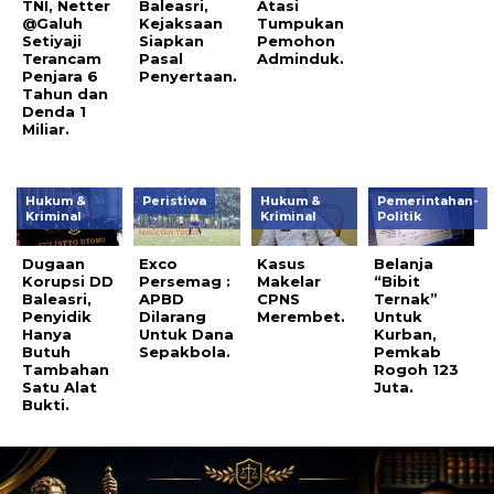
TNI, Netter
Baleasri,
Atasi
@Galuh
Kejaksaan
Tumpukan
Setiyaji
Siapkan
Pemohon
Terancam
Pasal
Adminduk.
Penjara 6
Penyertaan.
Tahun dan
Denda 1
Miliar.
Hukum &
Peristiwa
Hukum &
Pemerintahan-
Kriminal
Kriminal
Politik
Dugaan
Exco
Kasus
Belanja
Korupsi DD
Persemag :
Makelar
“Bibit
Baleasri,
APBD
CPNS
Ternak”
Penyidik
Dilarang
Merembet.
Untuk
Hanya
Untuk Dana
Kurban,
Butuh
Sepakbola.
Pemkab
Tambahan
Rogoh 123
Satu Alat
Juta.
Bukti.