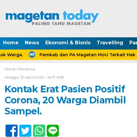
Home
News
Ekonomi & Bisnis
Travelling
Pa
k Warga.
Pemkab dan PA Magetan MoU Terkait Hak An
Home /
Peristiwa
Minggu, 12 April 2020 - 14:17 WIB
Kontak Erat Pasien Positif
Corona, 20 Warga Diambil
Sampel.