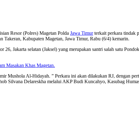
sian Resor (Polres) Magetan Polda
Jawa Timur
terkait perkara tindak
akeran, Kabupaten Magetan, Jawa Timur, Rabu (6/4) kemarin.
26, Jakarta selatan (Jaksel) yang merupakan santri salah satu Pond
ham Masakan Khas Magetan.
ir Mushola Al-Hidayah. ” Perkara ini akan dilakukan RJ, dengan perti
b Silvana Delareskha melalui AKP Budi Kuncahyo, Kasubag Huma