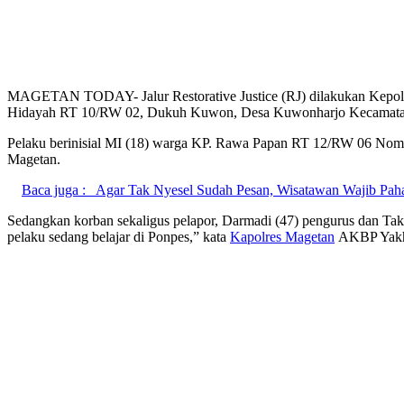
MAGETAN TODAY- Jalur Restorative Justice (RJ) dilakukan Kepoli
Hidayah RT 10/RW 02, Dukuh Kuwon, Desa Kuwonharjo Kecamatan T
Pelaku berinisial MI (18) warga KP. Rawa Papan RT 12/RW 06 Nomor 
Magetan.
Baca juga :
Agar Tak Nyesel Sudah Pesan, Wisatawan Wajib Pa
Sedangkan korban sekaligus pelapor, Darmadi (47) pengurus dan Takm
pelaku sedang belajar di Ponpes,” kata
Kapolres Magetan
AKBP Yakho