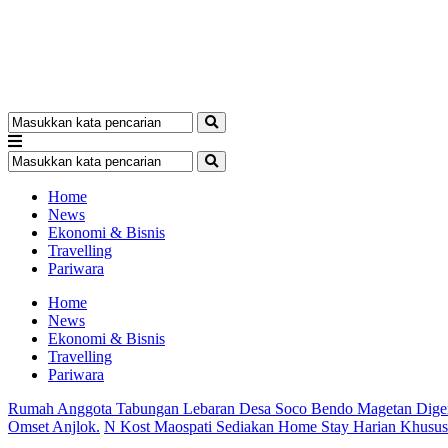
Home
News
Ekonomi & Bisnis
Travelling
Pariwara
Home
News
Ekonomi & Bisnis
Travelling
Pariwara
Rumah Anggota Tabungan Lebaran Desa Soco Bendo Magetan Dige
Omset Anjlok.
N Kost Maospati Sediakan Home Stay Harian Khusu