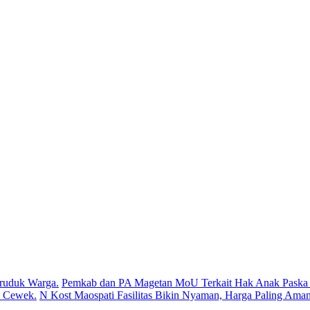
ruduk Warga.
Pemkab dan PA Magetan MoU Terkait Hak Anak Paska P
s Cewek.
N Kost Maospati Fasilitas Bikin Nyaman, Harga Paling Aman