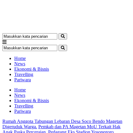
Home
News
Ekonomi & Bisnis
Travelling
Pariwara
Home
News
Ekonomi & Bisnis
Travelling
Pariwara
Rumah Anggota Tabungan Lebaran Desa Soco Bendo Magetan
Digeruduk Warga.
Pemkab dan PA Magetan MoU Terkait Hak
Anak Paska Perceraian.
Pedagang Eks Stadion Yosonegoro