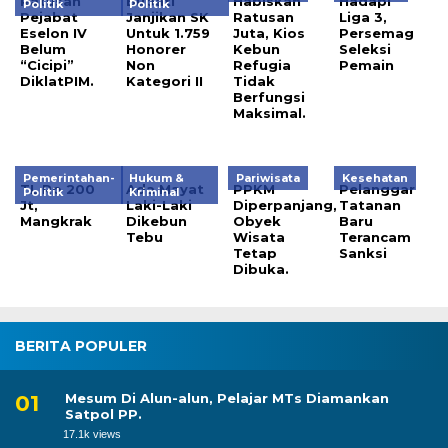
Ratusan
Bupati
Habiskan
Hadapi
Politik
Politik
Pejabat
Janjikan SK
Ratusan
Liga 3,
Eselon IV
Untuk 1.759
Juta, Kios
Persemag
Belum
Honorer
Kebun
Seleksi
“Cicipi”
Non
Refugia
Pemain
DiklatPIM.
Kategori II
Tidak
Berfungsi
Maksimal.
Pemerintahan-
Hukum &
Pariwisata
Kesehatan
TL Rp 200
Ada Mayat
PPKM
Pelanggar
Politik
Kriminal
Jt,
Laki-Laki
Diperpanjang,
Tatanan
Mangkrak
Dikebun
Obyek
Baru
Tebu
Wisata
Terancam
Tetap
Sanksi
Dibuka.
BERITA POPULER
Mesum Di Alun-alun, Pelajar MTs Diamankan
Satpol PP.
17.1k views