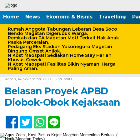
Home
News
Ekonomi & Bisnis
Travelling
Pa
Rumah Anggota Tabungan Lebaran Desa Soco
Bendo Magetan Digeruduk Warga.
Pemkab dan PA Magetan MoU Terkait Hak Anak
Paska Perceraian.
Pedagang Eks Stadion Yosonegoro Magetan
Bingung Omset Anjlok.
N Kost Maospati Sediakan Home Stay Harian
Khusus Cewek.
N Kost Maospati Fasilitas Bikin Nyaman, Harga
Paling Aman.
Home /
Hukum & Kriminal
/
Peristiwa
Kamis, 14 November 2019 - 17:26 WIB
Belasan Proyek APBD
Diobok-Obok Kejaksaan