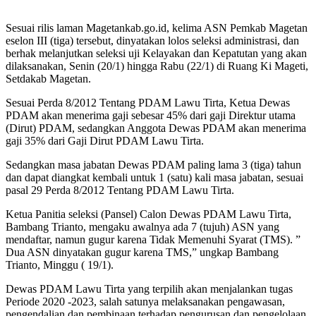
Sesuai rilis laman Magetankab.go.id, kelima ASN Pemkab Magetan
eselon III (tiga) tersebut, dinyatakan lolos seleksi administrasi, dan
berhak melanjutkan seleksi uji Kelayakan dan Kepatutan yang akan
dilaksanakan, Senin (20/1) hingga Rabu (22/1) di Ruang Ki Mageti,
Setdakab Magetan.
Sesuai Perda 8/2012 Tentang PDAM Lawu Tirta, Ketua Dewas
PDAM akan menerima gaji sebesar 45% dari gaji Direktur utama
(Dirut) PDAM, sedangkan Anggota Dewas PDAM akan menerima
gaji 35% dari Gaji Dirut PDAM Lawu Tirta.
Sedangkan masa jabatan Dewas PDAM paling lama 3 (tiga) tahun
dan dapat diangkat kembali untuk 1 (satu) kali masa jabatan, sesuai
pasal 29 Perda 8/2012 Tentang PDAM Lawu Tirta.
Ketua Panitia seleksi (Pansel) Calon Dewas PDAM Lawu Tirta,
Bambang Trianto, mengaku awalnya ada 7 (tujuh) ASN yang
mendaftar, namun gugur karena Tidak Memenuhi Syarat (TMS). ”
Dua ASN dinyatakan gugur karena TMS,” ungkap Bambang
Trianto, Minggu ( 19/1).
Dewas PDAM Lawu Tirta yang terpilih akan menjalankan tugas
Periode 2020 -2023, salah satunya melaksanakan pengawasan,
pengendalian dan pembinaan terhadap pengurusan dan pengelolaan