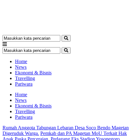
Home
News
Ekonomi & Bisnis
Travelling
Pariwara
Home
News
Ekonomi & Bisnis
Travelling
Pariwara
Rumah Anggota Tabungan Lebaran Desa Soco Bendo Magetan
Digeruduk Warga.
Pemkab dan PA Magetan MoU Terkait Hak
Anak Paska Perceraian.
Pedagang Eks Stadion Yosonegoro