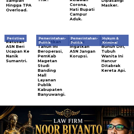
Sampah
Dipasangi
Corona,
Hingga TPA
Masker.
Hati Bupati
Overload.
Campur
Aduk.
Peristiwa
Pemerintahan-
Pemerintahan-
Hukum &
Ratusan
Targetkan
Bupati
Diduga
Politik
Politik
Kriminal
ASN Beri
Tahun Ini
Ingatkan
Bunuh Diri,
Ucapan Ke
Beroperasi,
ASN Jangan
Tubuh
Nanik
PemKab
Korupsi.
Wanita Ini
Sumantri.
Magetan
Hancur
Studi
Ditabrak
Banding
Kereta Api.
Mall
Layanan
Publik
Kabupaten
Banyuwangi.