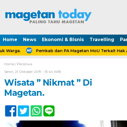
Home
News
Ekonomi & Bisnis
Travelling
Pa
k Warga.
Pemkab dan PA Magetan MoU Terkait Hak An
Home /
Peristiwa
Senin, 21 Oktober 2019 - 13:44 WIB
Wisata ” Nikmat ” Di
Magetan.