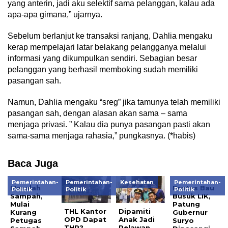
yang anterin, jadi aku selektif sama pelanggan, kalau ada
apa-apa gimana,” ujarnya.
Sebelum berlanjut ke transaksi ranjang, Dahlia mengaku
kerap mempelajari latar belakang pelangganya melalui
informasi yang dikumpulkan sendiri. Sebagian besar
pelanggan yang berhasil memboking sudah memiliki
pasangan sah.
Namun, Dahlia mengaku “sreg” jika tamunya telah memiliki
pasangan sah, dengan alasan akan sama – sama
menjaga privasi. ” Kalau dia punya pasangan pasti akan
sama-sama menjaga rahasia,” pungkasnya. (*habis)
Baca Juga
Pemerintahan-
Pemerintahan-
Kesehatan
Pemerintahan-
Masalah
Protes Bau
Politik
Politik
Politik
Sampah,
Busuk LIK,
Mulai
Patung
THL Kantor
Dipamiti
Kurang
Gubernur
OPD Dapat
Anak Jadi
Petugas
Suryo
THR?
Relawan