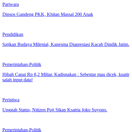
Pariwara
Dinsos Gandeng PKK, Khitan Massal 200 Anak
Pendidikan
Sajikan Budaya Milenial, Kanesma Diapresiasi Kacab Dindik Jatim.
Pemerintahan-Politik
Hibah Capai Rp 8,2 Miliar. Kadisnakan : Sebentar mau dicek, kuatir
salah input data!
Peristiwa
Unggah Status, Nitizen Puji Sikap Ksatria Joko Suyono.
Pemerintahan-Politik