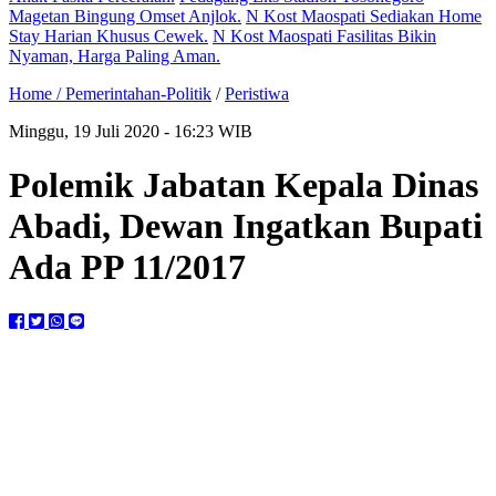
Magetan Bingung Omset Anjlok.
N Kost Maospati Sediakan Home
Stay Harian Khusus Cewek.
N Kost Maospati Fasilitas Bikin
Nyaman, Harga Paling Aman.
Home /
Pemerintahan-Politik
/
Peristiwa
Minggu, 19 Juli 2020 - 16:23 WIB
Polemik Jabatan Kepala Dinas
Abadi, Dewan Ingatkan Bupati
Ada PP 11/2017