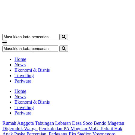
Home
News
Ekonomi & Bisnis
Travelling
Pariwara
Home
News
Ekonomi & Bisnis
Travelling
Pariwara
Rumah Anggota Tabungan Lebaran Desa Soco Bendo Magetan
Digeruduk Warga.
Pemkab dan PA Magetan MoU Terkait Hak
Anak Paska Perceraian.
Pedagang Eks Stadion Yosonegoro