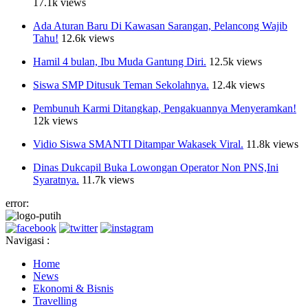
17.1k views
Ada Aturan Baru Di Kawasan Sarangan, Pelancong Wajib
Tahu!
12.6k views
Hamil 4 bulan, Ibu Muda Gantung Diri.
12.5k views
Siswa SMP Ditusuk Teman Sekolahnya.
12.4k views
Pembunuh Karmi Ditangkap, Pengakuannya Menyeramkan!
12k views
Vidio Siswa SMANTI Ditampar Wakasek Viral.
11.8k views
Dinas Dukcapil Buka Lowongan Operator Non PNS,Ini
Syaratnya.
11.7k views
error:
Navigasi :
Home
News
Ekonomi & Bisnis
Travelling