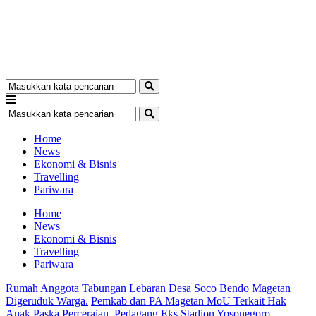
Home
News
Ekonomi & Bisnis
Travelling
Pariwara
Home
News
Ekonomi & Bisnis
Travelling
Pariwara
Rumah Anggota Tabungan Lebaran Desa Soco Bendo Magetan
Digeruduk Warga.
Pemkab dan PA Magetan MoU Terkait Hak
Anak Paska Perceraian.
Pedagang Eks Stadion Yosonegoro