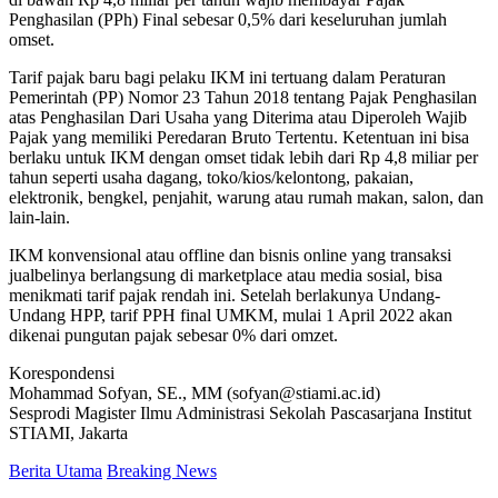
Penghasilan (PPh) Final sebesar 0,5% dari keseluruhan jumlah
omset.
Tarif pajak baru bagi pelaku IKM ini tertuang dalam Peraturan
Pemerintah (PP) Nomor 23 Tahun 2018 tentang Pajak Penghasilan
atas Penghasilan Dari Usaha yang Diterima atau Diperoleh Wajib
Pajak yang memiliki Peredaran Bruto Tertentu. Ketentuan ini bisa
berlaku untuk IKM dengan omset tidak lebih dari Rp 4,8 miliar per
tahun seperti usaha dagang, toko/kios/kelontong, pakaian,
elektronik, bengkel, penjahit, warung atau rumah makan, salon, dan
lain-lain.
IKM konvensional atau offline dan bisnis online yang transaksi
jualbelinya berlangsung di marketplace atau media sosial, bisa
menikmati tarif pajak rendah ini. Setelah berlakunya Undang-
Undang HPP, tarif PPH final UMKM, mulai 1 April 2022 akan
dikenai pungutan pajak sebesar 0% dari omzet.
Korespondensi
Mohammad Sofyan, SE., MM (sofyan@stiami.ac.id)
Sesprodi Magister Ilmu Administrasi Sekolah Pascasarjana Institut
STIAMI, Jakarta
Berita Utama
Breaking News