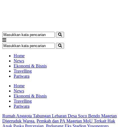
Home
News
Ekonomi & Bisnis
Travelling
Pariwara
Home
News
Ekonomi & Bisnis
Travelling
Pariwara
Rumah Anggota Tabungan Lebaran Desa Soco Bendo Magetan
Digeruduk Warga.
Pemkab dan PA Magetan MoU Terkait Hak
Anak Paska Perceraian.
Pedagang Eks Stadion Yosonegoro