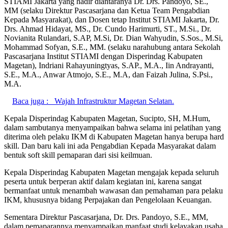
STIAMI Jakarta yang hadir diantaranya Dr. Drs. Pandoyo, SE.,
MM (selaku Direktur Pascasarjana dan Ketua Team Pengabdian
Kepada Masyarakat), dan Dosen tetap Institut STIAMI Jakarta, Dr.
Drs. Ahmad Hidayat, MS., Dr. Cundo Harimurti, ST., M.Si., Dr.
Novianita Rulandari, S.AP, M.Si, Dr. Dian Wahyudin, S.Sos., M.Si,
Mohammad Sofyan, S.E., MM. (selaku narahubung antara Sekolah
Pascasarjana Institut STIAMI dengan Disperindag Kabupaten
Magetan), Indriani Rahayuningtyas, S.AP., M.A., Iin Andrayanti,
S.E., M.A., Anwar Atmojo, S.E., M.A, dan Faizah Julina, S.Psi.,
M.A.
Baca juga :
Wajah Infrastruktur Magetan Selatan.
Kepala Disperindag Kabupaten Magetan, Sucipto, SH, M.Hum,
dalam sambutanya menyampaikan bahwa selama ini pelatihan yang
diterima oleh pelaku IKM di Kabupaten Magetan hanya berupa hard
skill. Dan baru kali ini ada Pengabdian Kepada Masyarakat dalam
bentuk soft skill pemaparan dari sisi keilmuan.
Kepala Disperindag Kabupaten Magetan mengajak kepada seluruh
peserta untuk berperan aktif dalam kegiatan ini, karena sangat
bermanfaat untuk menambah wawasan dan pemahaman para pelaku
IKM, khususnya bidang Perpajakan dan Pengelolaan Keuangan.
Sementara Direktur Pascasarjana, Dr. Drs. Pandoyo, S.E., MM,
dalam pemaparannya menyampaikan manfaat studi kelayakan usaha