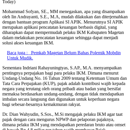
Today)
Mohammad Sofyan, SE., MM menegaskan, apa yang disampaikan
oleh Iin Andrayanti, S.E., M.A, mudah dilakukan dan diterjemahkan
dengan bantuan program Aplikasi SI APIK. Menurutnya SI APIK
merupakan aplikasi pencatatan keuangan berbasis digital, yang
diharapkan dapat mempermudah pelaku IKM Kabupaten Magetan
dalam melakukan pencatatan keuangan sehingga dapat menjadi
solusi akses keuangan IKM.
Baca juga :
Pemkab Magetan Belum Bahas Polemik Mobdin
Untuk Mudik.
Sementara Indriani Rahayuningtyas, S.AP., M.A. menyampaikan
pentingnya perpajakan bagi para pelaku IKM. Dimana menurut
Undang-Undang No. 16 Tahun 2009 tentang Ketentuan Umum dan
Tata Cara Perpajakan (KUP), pajak adalah kontribusi wajib kepada
negara yang terutang oleh orang pribadi atau badan yang bersifat
memaksa berdasarkan undang-undang, dengan tidak mendapatkan
imbalan secara langsung dan digunakan untuk keperluan negara
bagi sebesar-besarnya kemakmuran rakyat.
Dr. Dian Wahyudin, S.Sos., M.Si mengajak pelaku IKM agar taat
pajak dengan cara mengurus NPWP dan pelaporan pajaknya,
dimana pelaku IKM yang mendapatkan peredaran bruto atau omset
di bawah Rp 4,8 miliar per tahun wajib membayar Pajak