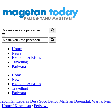
Home
News
Ekonomi & Bisnis
Travelling
Pariwara
Home
News
Ekonomi & Bisnis
Travelling
Pariwara
ngan Lebaran Desa Soco Bendo Magetan Digeruduk Warga.
Pemkab 
Home /
Kesehatan
/
Peristiwa