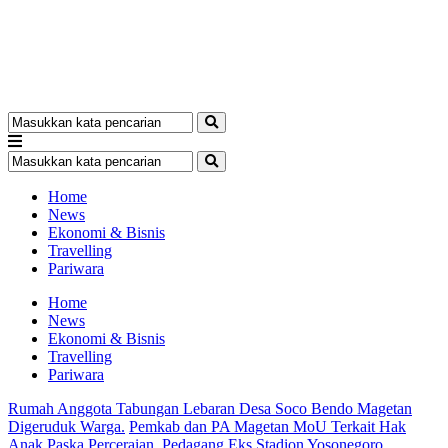
Home
News
Ekonomi & Bisnis
Travelling
Pariwara
Home
News
Ekonomi & Bisnis
Travelling
Pariwara
Rumah Anggota Tabungan Lebaran Desa Soco Bendo Magetan
Digeruduk Warga.
Pemkab dan PA Magetan MoU Terkait Hak
Anak Paska Perceraian.
Pedagang Eks Stadion Yosonegoro