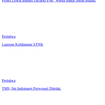
Protes Lewat Banner Dicueki PSK, Warga Bakal Surati Bupati.
Peristiwa
Laporan Kehilangan STNK
Peristiwa
TMS, Ijin Indomaret Purwosari Ditolak.