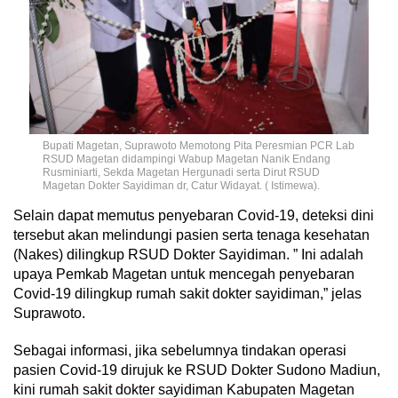
Bupati Magetan, Suprawoto Memotong Pita Peresmian PCR Lab
RSUD Magetan didampingi Wabup Magetan Nanik Endang
Rusminiarti, Sekda Magetan Hergunadi serta Dirut RSUD
Magetan Dokter Sayidiman dr, Catur Widayat. ( Istimewa).
Selain dapat memutus penyebaran Covid-19, deteksi dini
tersebut akan melindungi pasien serta tenaga kesehatan
(Nakes) dilingkup RSUD Dokter Sayidiman. ” Ini adalah
upaya Pemkab Magetan untuk mencegah penyebaran
Covid-19 dilingkup rumah sakit dokter sayidiman,” jelas
Suprawoto.
Sebagai informasi, jika sebelumnya tindakan operasi
pasien Covid-19 dirujuk ke RSUD Dokter Sudono Madiun,
kini rumah sakit dokter sayidiman Kabupaten Magetan