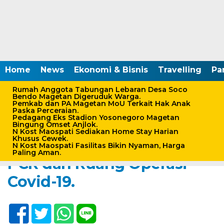
Home
News
Ekonomi & Bisnis
Travelling
Pa
Rumah Anggota Tabungan Lebaran Desa Soco
Bendo Magetan Digeruduk Warga.
Pemkab dan PA Magetan MoU Terkait Hak Anak
Paska Perceraian.
Home /
Kesehatan
/
Peristiwa
Pedagang Eks Stadion Yosonegoro Magetan
Bingung Omset Anjlok.
Rabu, 27 Januari 2021 - 12:54 WIB
N Kost Maospati Sediakan Home Stay Harian
Khusus Cewek.
RSDS Magetan Dilengkapi
N Kost Maospati Fasilitas Bikin Nyaman, Harga
Paling Aman.
PCR dan Ruang Operasi
Covid-19.