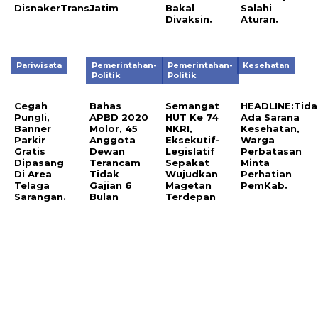
DisnakerTrans.
Jatim
Bakal
Salahi
Divaksin.
Aturan.
Pariwisata
Pemerintahan-
Pemerintahan-
Kesehatan
Politik
Politik
Cegah
Bahas
Semangat
HEADLINE:Tida
Pungli,
APBD 2020
HUT Ke 74
Ada Sarana
Banner
Molor, 45
NKRI,
Kesehatan,
Parkir
Anggota
Eksekutif-
Warga
Gratis
Dewan
Legislatif
Perbatasan
Dipasang
Terancam
Sepakat
Minta
Di Area
Tidak
Wujudkan
Perhatian
Telaga
Gajian 6
Magetan
PemKab.
Sarangan.
Bulan
Terdepan