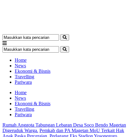
Home
News
Ekonomi & Bisnis
Travelling
Pariwara
Home
News
Ekonomi & Bisnis
Travelling
Pariwara
Rumah Anggota Tabungan Lebaran Desa Soco Bendo Magetan
Digeruduk Warga.
Pemkab dan PA Magetan MoU Terkait Hak
Anak Paska Perceraian.
Pedagang Eks Stadion Yosonegoro