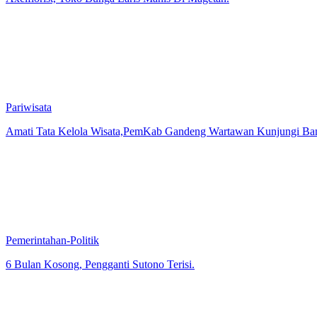
Axelflorist, Toko Bunga Laris Manis Di Magetan.
Pariwisata
Amati Tata Kelola Wisata,PemKab Gandeng Wartawan Kunjungi B
Pemerintahan-Politik
6 Bulan Kosong, Pengganti Sutono Terisi.