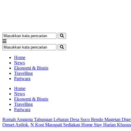
Home
News
Ekonomi & Bisnis
Travelling
Pariwara
Home
News
Ekonomi & Bisnis
Travelling
Pariwara
Rumah Anggota Tabungan Lebaran Desa Soco Bendo Magetan Dige
Omset Anjlok.
N Kost Maospati Sediakan Home Stay Harian Khusu