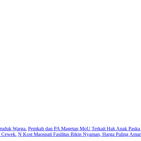
ruduk Warga.
Pemkab dan PA Magetan MoU Terkait Hak Anak Paska P
s Cewek.
N Kost Maospati Fasilitas Bikin Nyaman, Harga Paling Aman