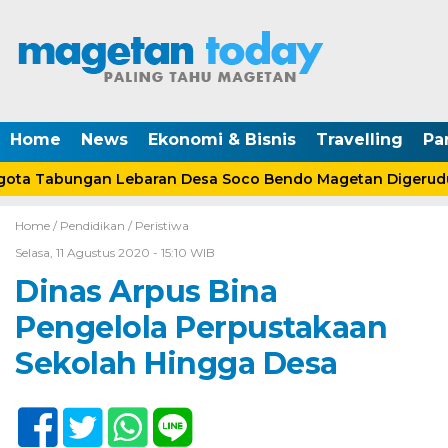
Home
News
Ekonomi & Bisnis
Travelling
Pa
ta Tabungan Lebaran Desa Soco Bendo Magetan Digerudu
Home /
Pendidikan
/
Peristiwa
Selasa, 11 Agustus 2020 - 15:10 WIB
Dinas Arpus Bina
Pengelola Perpustakaan
Sekolah Hingga Desa