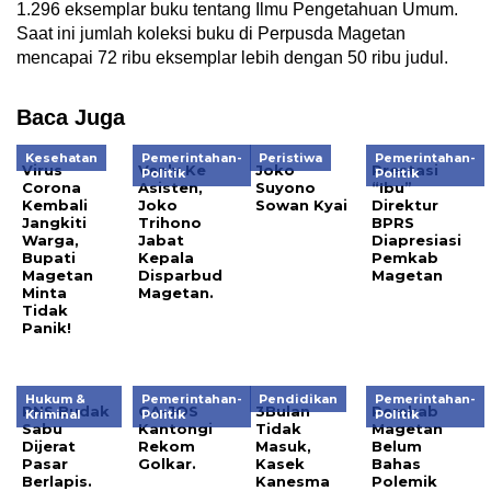
1.296 eksemplar buku tentang Ilmu Pengetahuan Umum.
Saat ini jumlah koleksi buku di Perpusda Magetan
mencapai 72 ribu eksemplar lebih dengan 50 ribu judul.
Baca Juga
Kesehatan
Pemerintahan-
Peristiwa
Pemerintahan-
Virus
Venly Ke
Joko
Prestasi
Politik
Politik
Corona
Asisten,
Suyono
“Ibu”
Kembali
Joko
Sowan Kyai
Direktur
Jangkiti
Trihono
BPRS
Warga,
Jabat
Diapresiasi
Bupati
Kepala
Pemkab
Magetan
Disparbud
Magetan
Minta
Magetan.
Tidak
Panik!
Hukum &
Pemerintahan-
Pendidikan
Pemerintahan-
PNS Budak
GA-JOS
3Bulan
Pemkab
Kriminal
Politik
Politik
Sabu
Kantongi
Tidak
Magetan
Dijerat
Rekom
Masuk,
Belum
Pasar
Golkar.
Kasek
Bahas
Berlapis.
Kanesma
Polemik