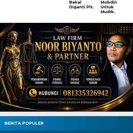
Bakal
Mobdin
Diganti Plt.
Untuk
Mudik.
BERITA POPULER