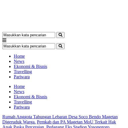
Home
News
Ekonomi & Bisnis
Travelling
Pariwara
Home
News
Ekonomi & Bisnis
Travelling
Pariwara
Rumah Anggota Tabungan Lebaran Desa Soco Bendo Magetan
Digeruduk Warga.
Pemkab dan PA Magetan MoU Terkait Hak
Anak Paska Perceraian.
Pedagang Eks Stadion Yosonegoro