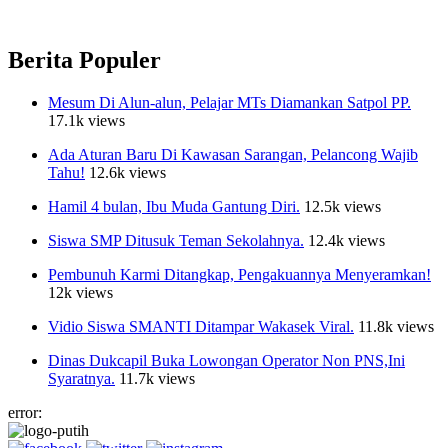
Berita Populer
Mesum Di Alun-alun, Pelajar MTs Diamankan Satpol PP.
17.1k views
Ada Aturan Baru Di Kawasan Sarangan, Pelancong Wajib
Tahu!
12.6k views
Hamil 4 bulan, Ibu Muda Gantung Diri.
12.5k views
Siswa SMP Ditusuk Teman Sekolahnya.
12.4k views
Pembunuh Karmi Ditangkap, Pengakuannya Menyeramkan!
12k views
Vidio Siswa SMANTI Ditampar Wakasek Viral.
11.8k views
Dinas Dukcapil Buka Lowongan Operator Non PNS,Ini
Syaratnya.
11.7k views
error: