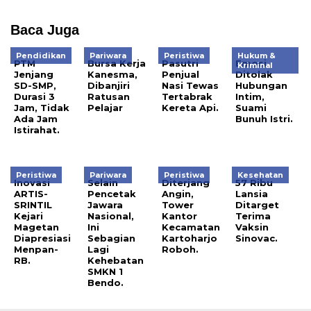
Baca Juga
Pendidikan
Pariwara
Peristiwa
Hukum &
PTM
Bursa Kerja
Pasutri
Emosi
Kriminal
Jenjang
Kanesma,
Penjual
Ditolak
SD-SMP,
Dibanjiri
Nasi Tewas
Hubungan
Durasi 3
Ratusan
Tertabrak
Intim,
Jam, Tidak
Pelajar
Kereta Api.
Suami
Ada Jam
Bunuh Istri.
Istirahat.
Peristiwa
Pariwara
Peristiwa
Kesehatan
Inovasi
Selain
Diterjang
57 Ribu
ARTIS-
Pencetak
Angin,
Lansia
SRINTIL
Jawara
Tower
Ditarget
Kejari
Nasional,
Kantor
Terima
Magetan
Ini
Kecamatan
Vaksin
Diapresiasi
Sebagian
Kartoharjo
Sinovac.
Menpan-
Lagi
Roboh.
RB.
Kehebatan
SMKN 1
Bendo.