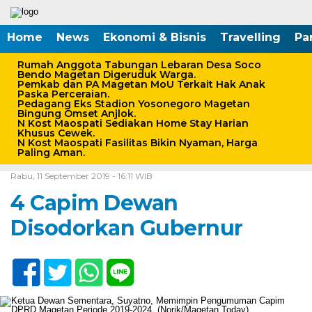
Home
News
Ekonomi & Bisnis
Travelling
Pa
Rumah Anggota Tabungan Lebaran Desa Soco
Bendo Magetan Digeruduk Warga.
Pemkab dan PA Magetan MoU Terkait Hak Anak
Paska Perceraian.
Pedagang Eks Stadion Yosonegoro Magetan
Bingung Omset Anjlok.
N Kost Maospati Sediakan Home Stay Harian
Khusus Cewek.
N Kost Maospati Fasilitas Bikin Nyaman, Harga
Paling Aman.
Home /
Pemerintahan-Politik
/
Peristiwa
Rabu, 11 September 2019 - 16:11 WIB
4 Capim Dewan
Disodorkan Gubernur