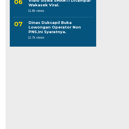
Vidio Siswa SMANTI Ditampar
Wakasek Viral.
11.8k views
Dinas Dukcapil Buka
Lowongan Operator Non
PNS,Ini Syaratnya.
11.7k views