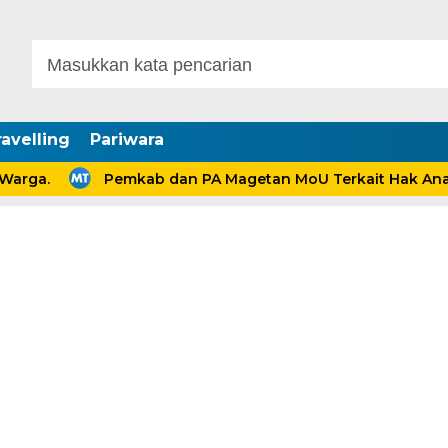
avelling
Pariwara
a.
Pemkab dan PA Magetan MoU Terkait Hak Anak Pas