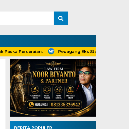
ka Perceraian.
Pedagang Eks Stadion Yosonegoro M
BERITA POPULER