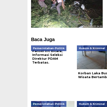
Baca Juga
Pemerintahan-Politik
Hukum & Kriminal
Pansel Irit Bicara,
Informasi Seleksi
Direktur PDAM
Terbatas.
Korban Laka Bu
Wisata Bertam
Pemerintahan-Politik
Hukum & Kriminal