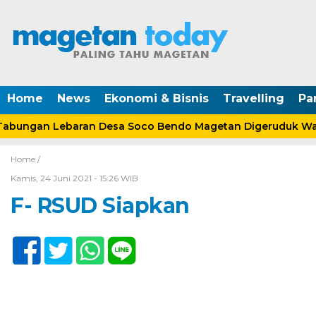
Home
News
Ekonomi & Bisnis
Travelling
Pa
bungan Lebaran Desa Soco Bendo Magetan Digeruduk War
Home /
Kamis, 24 Juni 2021 - 15:26 WIB
F- RSUD Siapkan