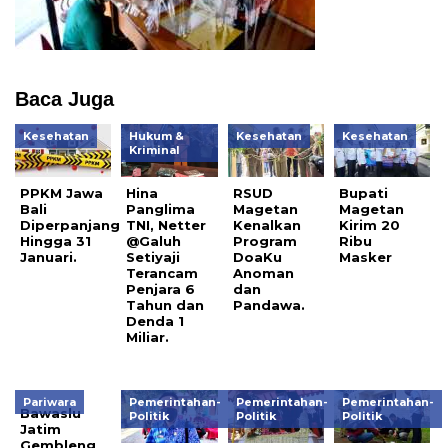
Baca Juga
Kesehatan
Hukum &
Kesehatan
Kesehatan
Kriminal
PPKM Jawa
Hina
RSUD
Bupati
Bali
Panglima
Magetan
Magetan
Diperpanjang
TNI, Netter
Kenalkan
Kirim 20
Hingga 31
@Galuh
Program
Ribu
Januari.
Setiyaji
DoaKu
Masker
Terancam
Anoman
Penjara 6
dan
Tahun dan
Pandawa.
Denda 1
Miliar.
Pariwara
Pemerintahan-
Pemerintahan-
Pemerintahan-
Bawaslu
Politik
Politik
Politik
Jatim
Gembleng