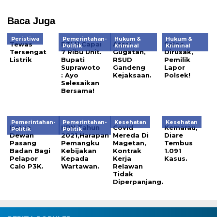
Baca Juga
Peristiwa
Pemerintahan-
Hukum &
Hukum &
Tewas
RTLH Capai
Atasi
Salon
Politik
Kriminal
Kriminal
Tersengat
7 Ribu Unit.
Gugatan,
Dirusak,
Listrik
Bupati
RSUD
Pemilik
Suprawoto
Gandeng
Lapor
: Ayo
Kejaksaan.
Polsek!
Selesaikan
Bersama!
Pemerintahan-
Pemerintahan-
Kesehatan
Kesehatan
Ketua
HPN Tahun
Covid
Kemarau,
Politik
Politik
Dewan
2021,Harapan
Mereda Di
Diare
Pasang
Pemangku
Magetan,
Tembus
Badan Bagi
Kebijakan
Kontrak
1.091
Pelapor
Kepada
Kerja
Kasus.
Calo P3K.
Wartawan.
Relawan
Tidak
Diperpanjang.