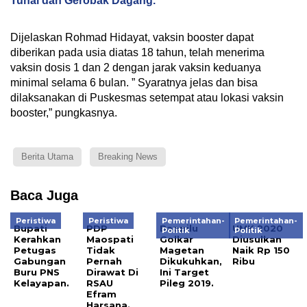
Tunai dan Gerobak Dagang.
Dijelaskan Rohmad Hidayat, vaksin booster dapat
diberikan pada usia diatas 18 tahun, telah menerima
vaksin dosis 1 dan 2 dengan jarak vaksin keduanya
minimal selama 6 bulan. ” Syaratnya jelas dan bisa
dilaksanakan di Puskesmas setempat atau lokasi vaksin
booster,” pungkasnya.
Berita Utama
Breaking News
Baca Juga
Peristiwa
Peristiwa
Pemerintahan-
Pemerintahan-
Bupati
PDP
Bappilu
UMK 2020
Politik
Politik
Kerahkan
Maospati
Golkar
Diusulkan
Petugas
Tidak
Magetan
Naik Rp 150
Gabungan
Pernah
Dikukuhkan,
Ribu
Buru PNS
Dirawat Di
Ini Target
Kelayapan.
RSAU
Pileg 2019.
Efram
Harsana.