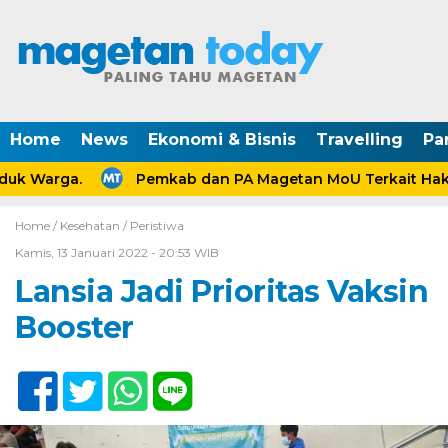
Home
News
Ekonomi & Bisnis
Travelling
Pa
uk Warga.
Pemkab dan PA Magetan MoU Terkait Hak A
Home /
Kesehatan
/
Peristiwa
Kamis, 13 Januari 2022 - 20:53 WIB
Lansia Jadi Prioritas Vaksin
Booster