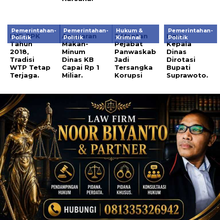
Pemerintahan-
Pemerintahan-
Hukum &
Pemerintahan-
LHP BPK
Anggaran
3 Mantan
Lima
Politik
Politik
Kriminal
Politik
Tahun
Makan-
Pejabat
Kepala
2018,
Minum
Panwaskab
Dinas
Tradisi
Dinas KB
Jadi
Dirotasi
WTP Tetap
Capai Rp 1
Tersangka
Bupati
Terjaga.
Miliar.
Korupsi
Suprawoto.