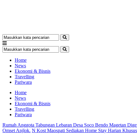
Home
News
Ekonomi & Bisnis
Travelling
Pariwara
Home
News
Ekonomi & Bisnis
Travelling
Pariwara
Rumah Anggota Tabungan Lebaran Desa Soco Bendo Magetan Dige
Omset Anjlok.
N Kost Maospati Sediakan Home Stay Harian Khusu