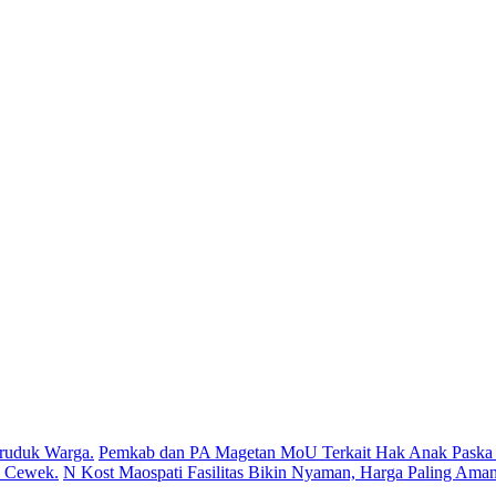
ruduk Warga.
Pemkab dan PA Magetan MoU Terkait Hak Anak Paska P
s Cewek.
N Kost Maospati Fasilitas Bikin Nyaman, Harga Paling Aman