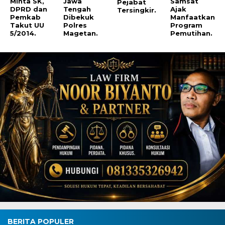
Minta SK,
Jawa
Samsat
Pejabat
DPRD dan
Tengah
Ajak
Tersingkir.
Pemkab
Dibekuk
Manfaatkan
Takut UU
Polres
Program
5/2014.
Magetan.
Pemutihan.
BERITA POPULER