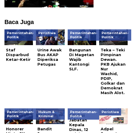
Baca Juga
Pemerintahan-
Peristiwa
Pemerintahan-
Pemerintahan-
Politik
Politik
Politik
Staf
Urine Awak
Bangunan
Teka – Teki
Disparbud
Bus AKAP
Di Magetan
Pimpinan
Ketar-Ketir
Diperiksa
Wajib
Dewan.
Petugas
Kantongi
PKB Ajukan
SLF.
Nur
Wachid,
PDIP,
Golkar dan
Demokrat
Masih Alot.
Pemerintahan-
Hukum &
Pemerintahan-
Peristiwa
Seleksi
Politik
Kriminal
Politik
Jabatan
Kepala
Honorer
Bandit
Adpel
Dinas, 12