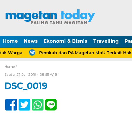
Home
News
Ekonomi & Bisnis
Travelling
Pa
uk Warga.
Pemkab dan PA Magetan MoU Terkait Hak A
Home /
Sabtu, 27 Juli 2019 - 08:55 WIB
DSC_0019