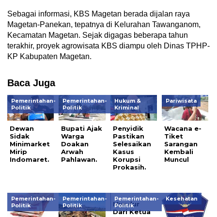
Sebagai informasi, KBS Magetan berada dijalan raya
Magetan-Panekan, tepatnya di Kelurahan Tawanganom,
Kecamatan Magetan. Sejak digagas beberapa tahun
terakhir, proyek agrowisata KBS diampu oleh Dinas TPHP-
KP Kabupaten Magetan.
Baca Juga
Pemerintahan-
Pemerintahan-
Hukum &
Pariwisata
Politik
Politik
Kriminal
Dewan
Bupati Ajak
Penyidik
Wacana e-
Sidak
Warga
Pastikan
Tiket
Minimarket
Doakan
Selesaikan
Sarangan
Mirip
Arwah
Kasus
Kembali
Indomaret.
Pahlawan.
Korupsi
Muncul
Prokasih.
Pemerintahan-
Pemerintahan-
Pemerintahan-
Kesehatan
Mundur
Politik
Politik
Politik
Dari Ketua