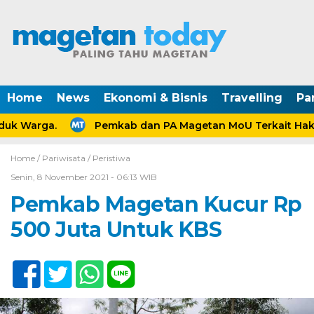
Home
News
Ekonomi & Bisnis
Travelling
Pa
uk Warga.
Pemkab dan PA Magetan MoU Terkait Hak A
Home /
Pariwisata
/
Peristiwa
Senin, 8 November 2021 - 06:13 WIB
Pemkab Magetan Kucur Rp
500 Juta Untuk KBS