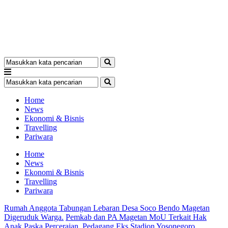
Home
News
Ekonomi & Bisnis
Travelling
Pariwara
Home
News
Ekonomi & Bisnis
Travelling
Pariwara
Rumah Anggota Tabungan Lebaran Desa Soco Bendo Magetan
Digeruduk Warga.
Pemkab dan PA Magetan MoU Terkait Hak
Anak Paska Perceraian.
Pedagang Eks Stadion Yosonegoro