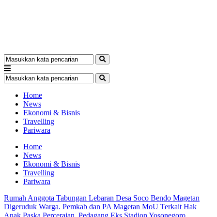
Home
News
Ekonomi & Bisnis
Travelling
Pariwara
Home
News
Ekonomi & Bisnis
Travelling
Pariwara
Rumah Anggota Tabungan Lebaran Desa Soco Bendo Magetan
Digeruduk Warga.
Pemkab dan PA Magetan MoU Terkait Hak
Anak Paska Perceraian.
Pedagang Eks Stadion Yosonegoro