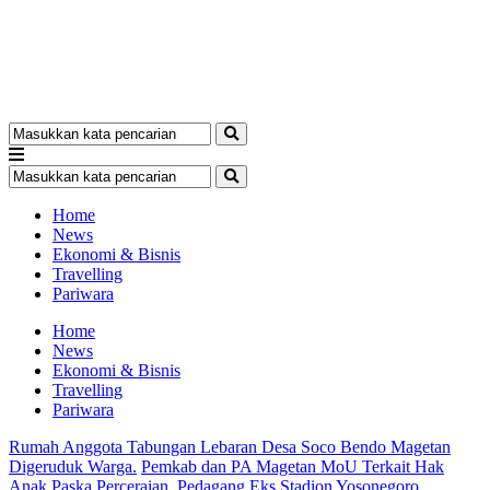
Home
News
Ekonomi & Bisnis
Travelling
Pariwara
Home
News
Ekonomi & Bisnis
Travelling
Pariwara
Rumah Anggota Tabungan Lebaran Desa Soco Bendo Magetan
Digeruduk Warga.
Pemkab dan PA Magetan MoU Terkait Hak
Anak Paska Perceraian.
Pedagang Eks Stadion Yosonegoro