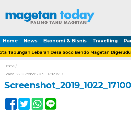
Home
News
Ekonomi & Bisnis
Travelling
Pa
a Tabungan Lebaran Desa Soco Bendo Magetan Digeruduk
Home /
Selasa, 22 Oktober 2019 - 17:12 WIB
Screenshot_2019_1022_1710