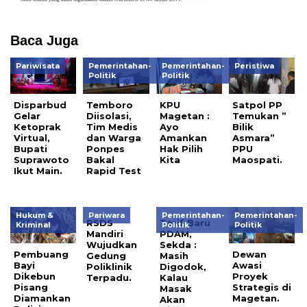
Baca Juga
Pariwisata
Pemerintahan-
Pemerintahan-
Peristiwa
Politik
Politik
Disparbud
Temboro
KPU
Satpol PP
Gelar
Diisolasi,
Magetan :
Temukan ”
Ketoprak
Tim Medis
Ayo
Bilik
Virtual,
dan Warga
Amankan
Asmara”
Bupati
Ponpes
Hak Pilih
PPU
Suprawoto
Bakal
Kita
Maospati.
Ikut Main.
Rapid Test
Hukum &
Pariwara
Pemerintahan-
Pemerintahan-
RSDS
Tarif Baru
Kriminal
Politik
Politik
Mandiri
PDAM,
Wujudkan
Sekda :
Pembuang
Dewan
Gedung
Masih
Bayi
Awasi
Poliklinik
Digodok,
Dikebun
Proyek
Terpadu.
Kalau
Pisang
Strategis di
Masak
Diamankan
Magetan.
Akan