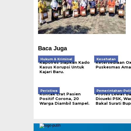
Baca Juga
Hukum & Kriminal
Kesehatan
Kapolres Siapkan Kado
Ketersediaan O
Kasus Korupsi Untuk
Puskesmas Ama
Kajari Baru.
Peristiwa
Pemerintahan-Poli
Kontak Erat Pasien
Protes Lewat B
Positif Corona, 20
Dicueki PSK, Wa
Warga Diambil Sampel.
Bakal Surati Bup