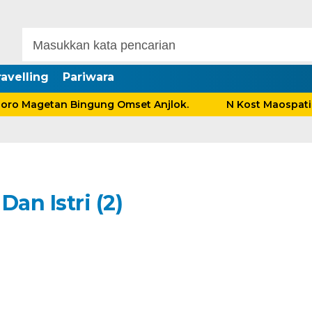
avelling
Pariwara
 Magetan Bingung Omset Anjlok.
N Kost Maospati Se
an Istri (2)