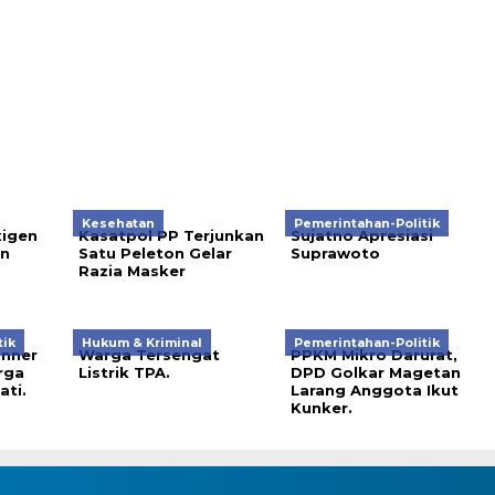
Kesehatan
Pemerintahan-Politik
xigen
Kasatpol PP Terjunkan
Sujatno Apresiasi
n
Satu Peleton Gelar
Suprawoto
Razia Masker
tik
Hukum & Kriminal
Pemerintahan-Politik
anner
Warga Tersengat
PPKM Mikro Darurat,
rga
Listrik TPA.
DPD Golkar Magetan
ati.
Larang Anggota Ikut
Kunker.