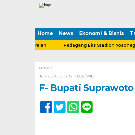
Home
News
Ekonomi & Bisnis
Tr
Paska Perceraian.
Pedagang Eks Stadion Yosonegoro
Home /
Jumat, 30 Juli 2021 - 12:26 WIB
F- Bupati Suprawoto D