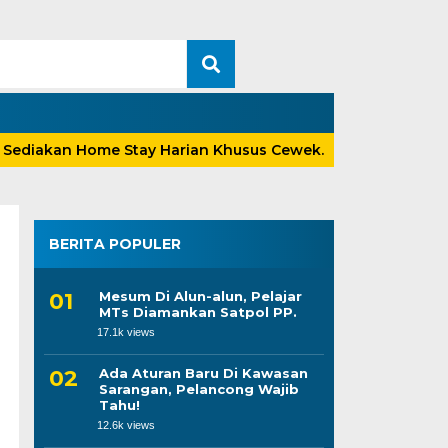
diakan Home Stay Harian Khusus Cewek.
N Kost Maosp
BERITA POPULER
Mesum Di Alun-alun, Pelajar
MTs Diamankan Satpol PP.
17.1k views
Ada Aturan Baru Di Kawasan
Sarangan, Pelancong Wajib
Tahu!
12.6k views