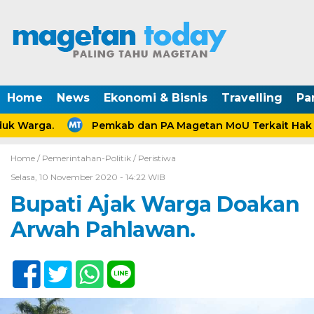
Home
News
Ekonomi & Bisnis
Travelling
Pa
k Warga.
Pemkab dan PA Magetan MoU Terkait Hak An
Home /
Pemerintahan-Politik
/
Peristiwa
Selasa, 10 November 2020 - 14:22 WIB
Bupati Ajak Warga Doakan
Arwah Pahlawan.