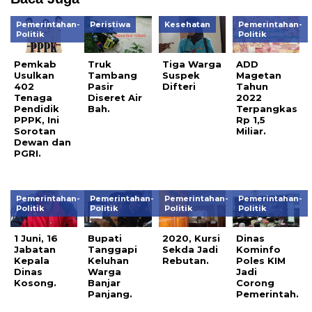
Pemerintahan-
Peristiwa
Kesehatan
Pemerintahan-
Politik
Politik
Pemkab
Truk
Tiga Warga
ADD
Usulkan
Tambang
Suspek
Magetan
402
Pasir
Difteri
Tahun
Tenaga
Diseret Air
2022
Pendidik
Bah.
Terpangkas
PPPK, Ini
Rp 1,5
Sorotan
Miliar.
Dewan dan
PGRI.
Pemerintahan-
Pemerintahan-
Pemerintahan-
Pemerintahan-
Politik
Politik
Politik
Politik
1 Juni, 16
Bupati
2020, Kursi
Dinas
Jabatan
Tanggapi
Sekda Jadi
Kominfo
Kepala
Keluhan
Rebutan.
Poles KIM
Dinas
Warga
Jadi
Kosong.
Banjar
Corong
Panjang.
Pemerintah.