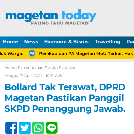
Home
News
Ekonomi & Bisnis
Travelling
Pa
k Warga.
Pemkab dan PA Magetan MoU Terkait Hak An
Home /
Pemerintahan-Politik
/
Peristiwa
Minggu, 17 April 2022 - 10:51 WIB
Bollard Tak Terawat, DPRD
Magetan Pastikan Panggil
SKPD Penanggung Jawab.