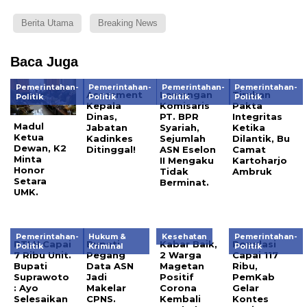
Berita Utama
Breaking News
Baca Juga
Pemerintahan-
Pemerintahan-
Pemerintahan-
Pemerintahan-
Assesment
Lowongan
Tirukan
Politik
Politik
Politik
Politik
Kepala
Komisaris
Pakta
Dinas,
PT. BPR
Integritas
Madul
Jabatan
Syariah,
Ketika
Ketua
Kadinkes
Sejumlah
Dilantik, Bu
Dewan, K2
Ditinggal!
ASN Eselon
Camat
Minta
II Mengaku
Kartoharjo
Honor
Tidak
Ambruk
Setara
Berminat.
UMK.
Pemerintahan-
Hukum &
Kesehatan
Pemerintahan-
RTLH Capai
Bupati
Kabar Baik,
Populasi
Politik
Kriminal
Politik
7 Ribu Unit.
Pegang
2 Warga
Capai 117
Bupati
Data ASN
Magetan
Ribu,
Suprawoto
Jadi
Positif
PemKab
: Ayo
Makelar
Corona
Gelar
Selesaikan
CPNS.
Kembali
Kontes