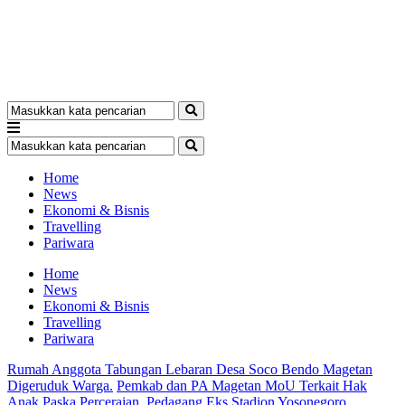
Home
News
Ekonomi & Bisnis
Travelling
Pariwara
Home
News
Ekonomi & Bisnis
Travelling
Pariwara
Rumah Anggota Tabungan Lebaran Desa Soco Bendo Magetan
Digeruduk Warga.
Pemkab dan PA Magetan MoU Terkait Hak
Anak Paska Perceraian.
Pedagang Eks Stadion Yosonegoro