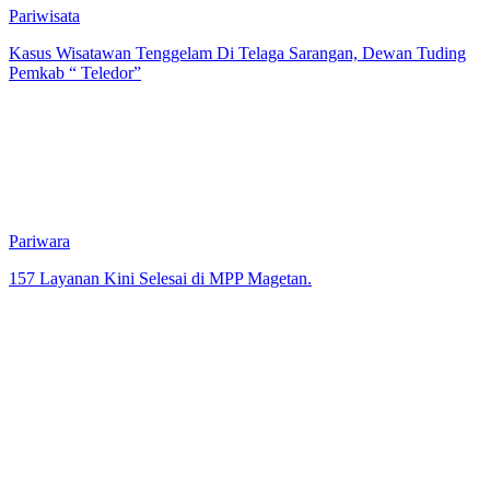
Pariwisata
Kasus Wisatawan Tenggelam Di Telaga Sarangan, Dewan Tuding
Pemkab “ Teledor”
Pariwara
157 Layanan Kini Selesai di MPP Magetan.