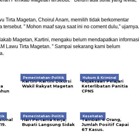
 Tirta Magetan, Choirul Anam, memilih tidak berkomentar
a tersebut. ” Mohon maaf saya saat ini no coment dulu,” ujarnya
akab Magetan, Kartini, mengaku belum mendapatkan informas
AM Lawu Tirta Magetan. ” Sampai sekarang kami belum
a.
Pemerintahan-Politik
Hukum & Kriminal
Kartini-Kartini Dikursi
Kejaksaan Pelajari
la
Wakil Rakyat Magetan
Keterlibatan Panitia
ahun
CPNS
tik
Pemerintahan-Politik
Kesehatan
ional
Hari Pertama Kerja,
Tambah 4 Orang,
19.
Bupati Langsung Sidak
Jumlah Positif Capai
67 Kasus.