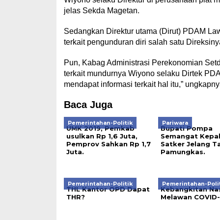
jelas Sekda Magetan.
Sedangkan Direktur utama (Dirut) PDAM Lawu
terkait pengunduran diri salah satu Direksiny
Pun, Kabag Administrasi Perekonomian Setd
terkait mundurnya Wiyono selaku Dirtek PD
mendapat informasi terkait hal itu,” ungkapny
Baca Juga
Pemerintahan-Politik
Pariwara
UMK 2019, Pemkab
Bupati Pompa
usulkan Rp 1,6 Juta,
Semangat Kepa
Pemprov Sahkan Rp 1,7
Satker Jelang T
Juta.
Pamungkas.
Pemerintahan-Politik
Pemerintahan-Poli
THL Kantor OPD Dapat
Kebangkitan Nas
THR?
Melawan COVID-