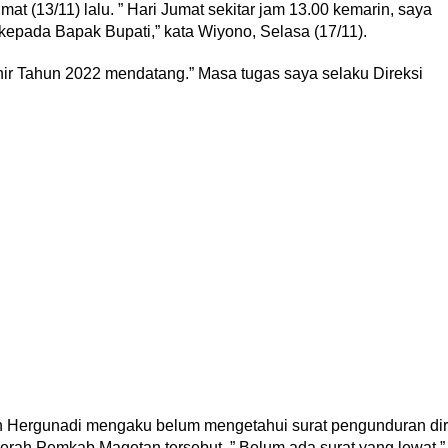
t (13/11) lalu. ” Hari Jumat sekitar jam 13.00 kemarin, saya
kepada Bapak Bupati,” kata Wiyono, Selasa (17/11).
hir Tahun 2022 mendatang.” Masa tugas saya selaku Direksi
an Hergunadi mengaku belum mengetahui surat pengunduran dir
merah Pemkab Magetan tersebut. ” Belum ada surat yang lewat,”