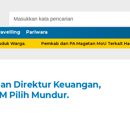
avelling
Pariwara
k Warga.
Pemkab dan PA Magetan MoU Terkait Hak An
an Direktur Keuangan,
M Pilih Mundur.