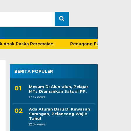
ak Paska Perceraian.
Pedagang Eks Stadion Yosoneg
BERITA POPULER
Mesum Di Alun-alun, Pelajar
MTs Diamankan Satpol PP.
17.1k views
Ada Aturan Baru Di Kawasan
Sarangan, Pelancong Wajib
Tahu!
12.6k views