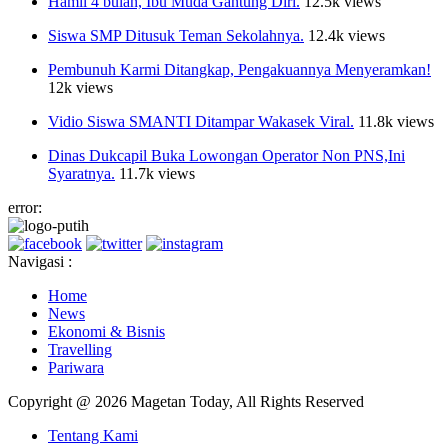
Hamil 4 bulan, Ibu Muda Gantung Diri.
12.5k views
Siswa SMP Ditusuk Teman Sekolahnya.
12.4k views
Pembunuh Karmi Ditangkap, Pengakuannya Menyeramkan!
12k views
Vidio Siswa SMANTI Ditampar Wakasek Viral.
11.8k views
Dinas Dukcapil Buka Lowongan Operator Non PNS,Ini
Syaratnya.
11.7k views
error:
Navigasi :
Home
News
Ekonomi & Bisnis
Travelling
Pariwara
Copyright @ 2026 Magetan Today, All Rights Reserved