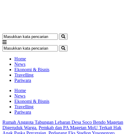
Home
News
Ekonomi & Bisnis
Travelling
Pariwara
Home
News
Ekonomi & Bisnis
Travelling
Pariwara
Rumah Anggota Tabungan Lebaran Desa Soco Bendo Magetan
Digeruduk Warga.
Pemkab dan PA Magetan MoU Terkait Hak
Anak Paska Perceraian.
Pedagang Eks Stadion Yosonegoro