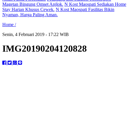
Magetan Bingung Omset Anjlok.
N Kost Maospati Sediakan Home
Stay Harian Khusus Cewek.
N Kost Maospati Fasilitas Bikin
Nyaman, Harga Paling Aman.
Home /
Senin, 4 Februari 2019 - 17:22 WIB
IMG20190204120828