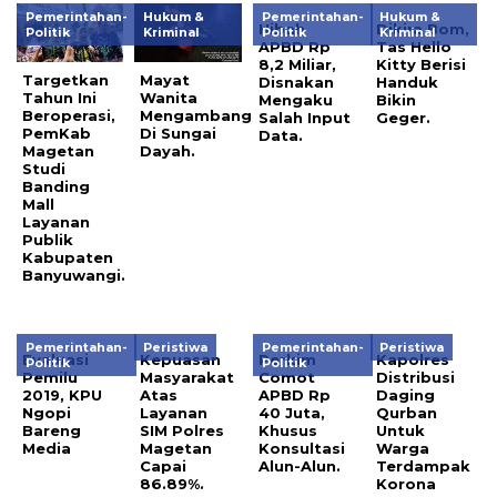
Pemerintahan-
Hukum &
Pemerintahan-
Hukum &
Hibah
Dikira Bom,
Politik
Kriminal
Politik
Kriminal
APBD Rp
Tas Hello
8,2 Miliar,
Kitty Berisi
Targetkan
Mayat
Disnakan
Handuk
Tahun Ini
Wanita
Mengaku
Bikin
Beroperasi,
Mengambang
Salah Input
Geger.
PemKab
Di Sungai
Data.
Magetan
Dayah.
Studi
Banding
Mall
Layanan
Publik
Kabupaten
Banyuwangi.
Pemerintahan-
Peristiwa
Pemerintahan-
Peristiwa
Evaluasi
Kepuasan
Perkim
Kapolres
Politik
Politik
Pemilu
Masyarakat
Comot
Distribusi
2019, KPU
Atas
APBD Rp
Daging
Ngopi
Layanan
40 Juta,
Qurban
Bareng
SIM Polres
Khusus
Untuk
Media
Magetan
Konsultasi
Warga
Capai
Alun-Alun.
Terdampak
86.89%.
Korona