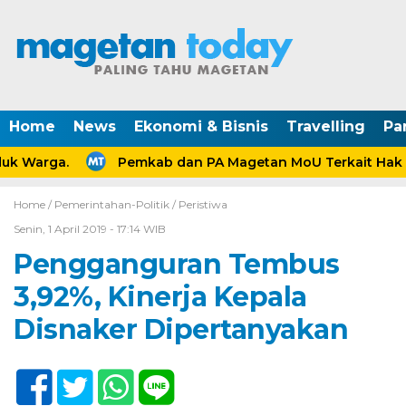
Home
News
Ekonomi & Bisnis
Travelling
Pa
k Warga.
Pemkab dan PA Magetan MoU Terkait Hak An
Home /
Pemerintahan-Politik
/
Peristiwa
Senin, 1 April 2019 - 17:14 WIB
Pengganguran Tembus
3,92%, Kinerja Kepala
Disnaker Dipertanyakan