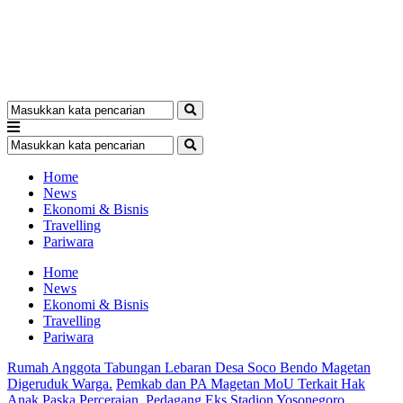
Home
News
Ekonomi & Bisnis
Travelling
Pariwara
Home
News
Ekonomi & Bisnis
Travelling
Pariwara
Rumah Anggota Tabungan Lebaran Desa Soco Bendo Magetan
Digeruduk Warga.
Pemkab dan PA Magetan MoU Terkait Hak
Anak Paska Perceraian.
Pedagang Eks Stadion Yosonegoro