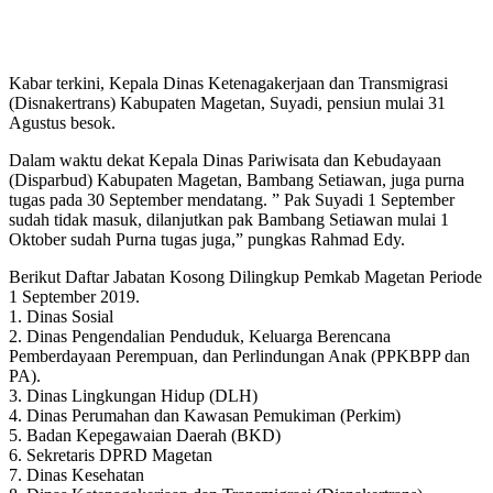
Kabar terkini, Kepala Dinas Ketenagakerjaan dan Transmigrasi
(Disnakertrans) Kabupaten Magetan, Suyadi, pensiun mulai 31
Agustus besok.
Dalam waktu dekat Kepala Dinas Pariwisata dan Kebudayaan
(Disparbud) Kabupaten Magetan, Bambang Setiawan, juga purna
tugas pada 30 September mendatang. ” Pak Suyadi 1 September
sudah tidak masuk, dilanjutkan pak Bambang Setiawan mulai 1
Oktober sudah Purna tugas juga,” pungkas Rahmad Edy.
Berikut Daftar Jabatan Kosong Dilingkup Pemkab Magetan Periode
1 September 2019.
1. Dinas Sosial
2. Dinas Pengendalian Penduduk, Keluarga Berencana
Pemberdayaan Perempuan, dan Perlindungan Anak (PPKBPP dan
PA).
3. Dinas Lingkungan Hidup (DLH)
4. Dinas Perumahan dan Kawasan Pemukiman (Perkim)
5. Badan Kepegawaian Daerah (BKD)
6. Sekretaris DPRD Magetan
7. Dinas Kesehatan