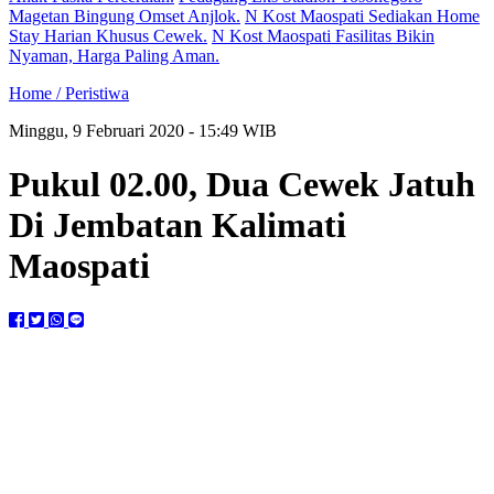
Magetan Bingung Omset Anjlok.
N Kost Maospati Sediakan Home
Stay Harian Khusus Cewek.
N Kost Maospati Fasilitas Bikin
Nyaman, Harga Paling Aman.
Home /
Peristiwa
Minggu, 9 Februari 2020 - 15:49 WIB
Pukul 02.00, Dua Cewek Jatuh
Di Jembatan Kalimati
Maospati