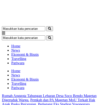
Home
News
Ekonomi & Bisnis
Travelling
Pariwara
Home
News
Ekonomi & Bisnis
Travelling
Pariwara
Rumah Anggota Tabungan Lebaran Desa Soco Bendo Magetan
Digeruduk Warga.
Pemkab dan PA Magetan MoU Terkait Hak
Anak Paska Perceraian.
Pedagang Eks Stadion Yosonegoro