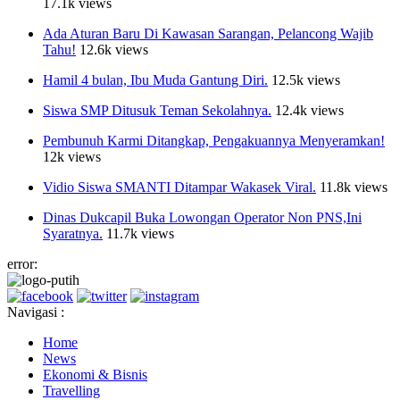
17.1k views
Ada Aturan Baru Di Kawasan Sarangan, Pelancong Wajib
Tahu!
12.6k views
Hamil 4 bulan, Ibu Muda Gantung Diri.
12.5k views
Siswa SMP Ditusuk Teman Sekolahnya.
12.4k views
Pembunuh Karmi Ditangkap, Pengakuannya Menyeramkan!
12k views
Vidio Siswa SMANTI Ditampar Wakasek Viral.
11.8k views
Dinas Dukcapil Buka Lowongan Operator Non PNS,Ini
Syaratnya.
11.7k views
error:
Navigasi :
Home
News
Ekonomi & Bisnis
Travelling