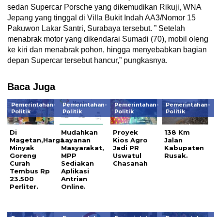
sedan Supercar Porsche yang dikemudikan Rikuji, WNA
Jepang yang tinggal di Villa Bukit Indah AA3/Nomor 15
Pakuwon Lakar Santri, Surabaya tersebut. ” Setelah
menabrak motor yang dikendarai Sumadi (70), mobil oleng
ke kiri dan menabrak pohon, hingga menyebabkan bagian
depan Supercar tersebut hancur,” pungkasnya.
Baca Juga
Pemerintahan-
Pemerintahan-
Pemerintahan-
Pemerintahan-
Politik
Politik
Politik
Politik
Di
Mudahkan
Proyek
138 Km
Magetan,Harga
Layanan
Kios Agro
Jalan
Minyak
Masyarakat,
Jadi PR
Kabupaten
Goreng
MPP
Uswatul
Rusak.
Curah
Sediakan
Chasanah
Tembus Rp
Aplikasi
23.500
Antrian
Perliter.
Online.