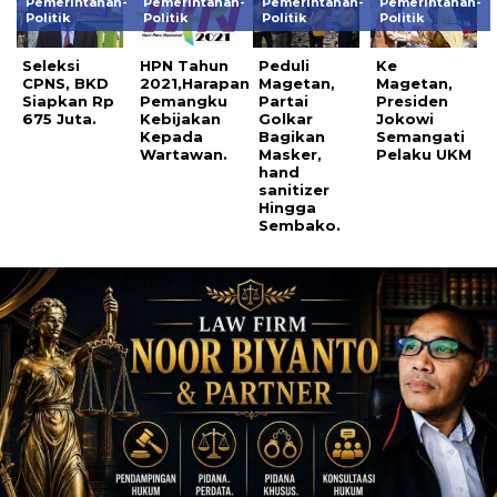
Pemerintahan-
Pemerintahan-
Pemerintahan-
Pemerintahan-
Politik
Politik
Politik
Politik
Seleksi
HPN Tahun
Peduli
Ke
CPNS, BKD
2021,Harapan
Magetan,
Magetan,
Siapkan Rp
Pemangku
Partai
Presiden
675 Juta.
Kebijakan
Golkar
Jokowi
Kepada
Bagikan
Semangati
Wartawan.
Masker,
Pelaku UKM
hand
sanitizer
Hingga
Sembako.