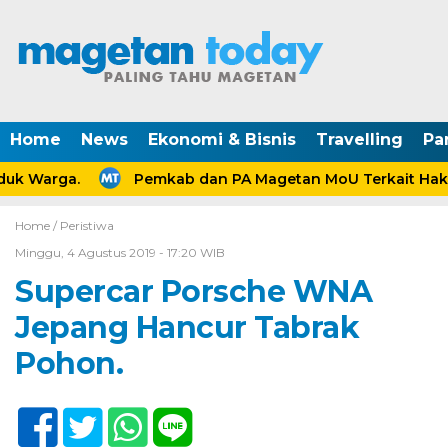
Home
News
Ekonomi & Bisnis
Travelling
Pa
k Warga.
Pemkab dan PA Magetan MoU Terkait Hak A
Home /
Peristiwa
Minggu, 4 Agustus 2019 - 17:20 WIB
Supercar Porsche WNA
Jepang Hancur Tabrak
Pohon.